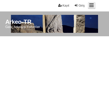
Kayıt
Giriş
Arkeo-TR
Genç Arkeoloji Forumları