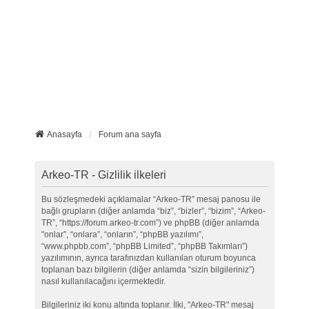
Anasayfa
Forum ana sayfa
Arkeo-TR - Gizlilik ilkeleri
Bu sözleşmedeki açıklamalar “Arkeo-TR” mesaj panosu ile
bağlı grupların (diğer anlamda “biz”, “bizler”, “bizim”, “Arkeo-
TR”, “https://forum.arkeo-tr.com”) ve phpBB (diğer anlamda
"onlar”, “onlara”, “onların”, “phpBB yazılımı”,
“www.phpbb.com”, “phpBB Limited”, “phpBB Takımları”)
yazılımının, ayrıca tarafınızdan kullanılan oturum boyunca
toplanan bazı bilgilerin (diğer anlamda “sizin bilgileriniz”)
nasıl kullanılacağını içermektedir.
Bilgileriniz iki konu altında toplanır. İlki, "Arkeo-TR" mesaj