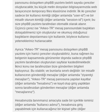
panosunu dolaşırken phpBB yazılımı belirli sayıda çerezler
oluşturacaktır, bu küçük metin dosyaları bilgisayarınızda web
tarayıcınızın temporary files klasörüne indirilir. İlk iki çerezler
sadece bir kullanıcı kimliği (diğer anlamda "user-id") ve bir
misafir oturum kimliği (diğer anlamda "session-id") içerir, bu
size phpBB yazılımı tarafından otomatik olarak atanır.
Üçüncü çerez ise "Arkeo-TR" mesaj panosundaki başlıkları
dolaşabilmeniz için oluşturulur ve okumuş olduğunuz
başlıkların depolanması için kullanılır, böylece kullanıcı
yetenekleriniz hızlanacaktır.
Ayrıca "Arkeo-TR" mesaj panosunu dolaşırken phpBB
yazılımı için harici çerezler oluşturabiliriz, buna rağmen bu
belgenin kapsamında görünenler dışında sadece phpBB
yazılımı tarafından oluşturulan sayfalar kastedilmektedir.
İkinci konu ise tarafınızdan bize gönderilen bilgileri
topluyoruz. Bu olabilir, ve bunlarla sınırlı değildir: bir misafir
kullanıcının gönderdiği mesajlar (diğer anlamda "ziyaretçi
mesajları"), "Arkeo-TR" mesaj panosuna yapılan kayıtlar
(diğer anlamda "hesabınız") ve kayıt olup giriş yaptıktan
sonra tarafınızdan gönderilen mesajlar (diğer anlamda
"mesajlarınız").
Hesabınızda tanınmanız amacıyla sade bir içerikte isminiz
(diğer anlamda "kullanıcı adınız"), hesabınıza giriş
yapabilmek için kullanacağınız bir kişisel şifre (diğer