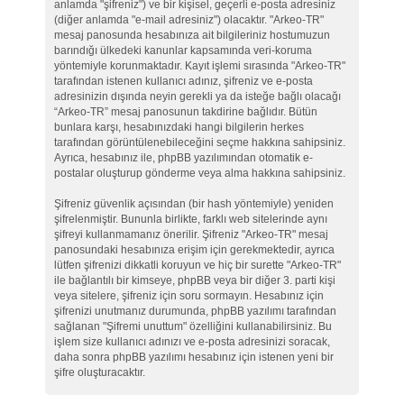
anlamda "şifreniz") ve bir kişisel, geçerli e-posta adresiniz
(diğer anlamda "e-mail adresiniz") olacaktır. "Arkeo-TR"
mesaj panosunda hesabınıza ait bilgileriniz hostumuzun
barındığı ülkedeki kanunlar kapsamında veri-koruma
yöntemiyle korunmaktadır. Kayıt işlemi sırasında "Arkeo-TR"
tarafından istenen kullanıcı adınız, şifreniz ve e-posta
adresinizin dışında neyin gerekli ya da isteğe bağlı olacağı
“Arkeo-TR” mesaj panosunun takdirine bağlıdır. Bütün
bunlara karşı, hesabınızdaki hangi bilgilerin herkes
tarafından görüntülenebileceğini seçme hakkına sahipsiniz.
Ayrıca, hesabınız ile, phpBB yazılımından otomatik e-
postalar oluşturup gönderme veya alma hakkına sahipsiniz.
Şifreniz güvenlik açısından (bir hash yöntemiyle) yeniden
şifrelenmiştir. Bununla birlikte, farklı web sitelerinde aynı
şifreyi kullanmamanız önerilir. Şifreniz "Arkeo-TR" mesaj
panosundaki hesabınıza erişim için gerekmektedir, ayrıca
lütfen şifrenizi dikkatli koruyun ve hiç bir surette "Arkeo-TR"
ile bağlantılı bir kimseye, phpBB veya bir diğer 3. parti kişi
veya sitelere, şifreniz için soru sormayın. Hesabınız için
şifrenizi unutmanız durumunda, phpBB yazılımı tarafından
sağlanan "Şifremi unuttum" özelliğini kullanabilirsiniz. Bu
işlem size kullanıcı adınızı ve e-posta adresinizi soracak,
daha sonra phpBB yazılımı hesabınız için istenen yeni bir
şifre oluşturacaktır.