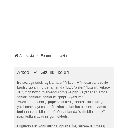
Anasayfa
Forum ana sayfa
Arkeo-TR - Gizlilik ilkeleri
Bu sözleşmedeki açıklamalar “Arkeo-TR” mesaj panosu ile
bağlı grupların (diğer anlamda “biz”, “bizler”, “bizim”, “Arkeo-
TR”, “https://forum.arkeo-tr.com”) ve phpBB (diğer anlamda
"onlar”, “onlara”, “onların”, “phpBB yazılımı”,
“www.phpbb.com”, “phpBB Limited”, “phpBB Takımları”)
yazılımının, ayrıca tarafınızdan kullanılan oturum boyunca
toplanan bazı bilgilerin (diğer anlamda “sizin bilgileriniz”)
nasıl kullanılacağını içermektedir.
Bilgileriniz iki konu altında toplanır. İlki, "Arkeo-TR" mesaj