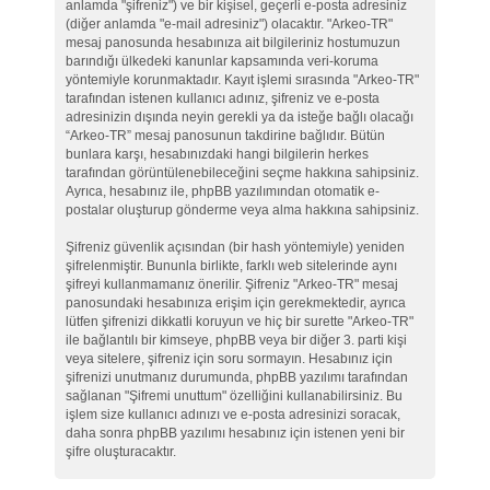
anlamda "şifreniz") ve bir kişisel, geçerli e-posta adresiniz
(diğer anlamda "e-mail adresiniz") olacaktır. "Arkeo-TR"
mesaj panosunda hesabınıza ait bilgileriniz hostumuzun
barındığı ülkedeki kanunlar kapsamında veri-koruma
yöntemiyle korunmaktadır. Kayıt işlemi sırasında "Arkeo-TR"
tarafından istenen kullanıcı adınız, şifreniz ve e-posta
adresinizin dışında neyin gerekli ya da isteğe bağlı olacağı
“Arkeo-TR” mesaj panosunun takdirine bağlıdır. Bütün
bunlara karşı, hesabınızdaki hangi bilgilerin herkes
tarafından görüntülenebileceğini seçme hakkına sahipsiniz.
Ayrıca, hesabınız ile, phpBB yazılımından otomatik e-
postalar oluşturup gönderme veya alma hakkına sahipsiniz.
Şifreniz güvenlik açısından (bir hash yöntemiyle) yeniden
şifrelenmiştir. Bununla birlikte, farklı web sitelerinde aynı
şifreyi kullanmamanız önerilir. Şifreniz "Arkeo-TR" mesaj
panosundaki hesabınıza erişim için gerekmektedir, ayrıca
lütfen şifrenizi dikkatli koruyun ve hiç bir surette "Arkeo-TR"
ile bağlantılı bir kimseye, phpBB veya bir diğer 3. parti kişi
veya sitelere, şifreniz için soru sormayın. Hesabınız için
şifrenizi unutmanız durumunda, phpBB yazılımı tarafından
sağlanan "Şifremi unuttum" özelliğini kullanabilirsiniz. Bu
işlem size kullanıcı adınızı ve e-posta adresinizi soracak,
daha sonra phpBB yazılımı hesabınız için istenen yeni bir
şifre oluşturacaktır.