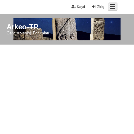
Kayıt
Giriş
Arkeo-TR
Genç Arkeoloji Forumları