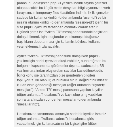
panosunu dolaşırken phpBB yazılımı belirli sayıda çerezler
oluşturacaktır, bu küçük metin dosyaları bilgisayarınızda web
tarayıcınızın temporary files klasörüne indirilir. İlk iki çerezler
sadece bir kullanıcı kimliği (diğer anlamda "user-id") ve bir
misafir oturum kimliği (diğer anlamda "session-id") içerir, bu
size phpBB yazılımı tarafından otomatik olarak atanır.
Üçüncü çerez ise "Arkeo-TR" mesaj panosundaki başlıkları
dolaşabilmeniz için oluşturulur ve okumuş olduğunuz
başlıkların depolanması için kullanılır, böylece kullanıcı
yetenekleriniz hızlanacaktır.
Ayrıca "Arkeo-TR" mesaj panosunu dolaşırken phpBB
yazılımı için harici çerezler oluşturabiliriz, buna rağmen bu
belgenin kapsamında görünenler dışında sadece phpBB
yazılımı tarafından oluşturulan sayfalar kastedilmektedir.
İkinci konu ise tarafınızdan bize gönderilen bilgileri
topluyoruz. Bu olabilir, ve bunlarla sınırlı değildir: bir misafir
kullanıcının gönderdiği mesajlar (diğer anlamda "ziyaretçi
mesajları"), "Arkeo-TR" mesaj panosuna yapılan kayıtlar
(diğer anlamda "hesabınız") ve kayıt olup giriş yaptıktan
sonra tarafınızdan gönderilen mesajlar (diğer anlamda
"mesajlarınız").
Hesabınızda tanınmanız amacıyla sade bir içerikte isminiz
(diğer anlamda "kullanıcı adınız"), hesabınıza giriş
yapabilmek için kullanacağınız bir kişisel şifre (diğer