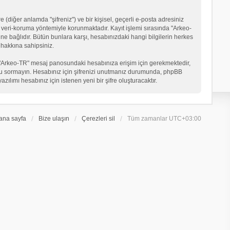
 (diğer anlamda "şifreniz") ve bir kişisel, geçerli e-posta adresiniz
veri-koruma yöntemiyle korunmaktadır. Kayıt işlemi sırasında "Arkeo-
ne bağlıdır. Bütün bunlara karşı, hesabınızdaki hangi bilgilerin herkes
hakkına sahipsiniz.
eniz "Arkeo-TR" mesaj panosundaki hesabınıza erişim için gerekmektedir,
in soru sormayın. Hesabınız için şifrenizi unutmanız durumunda, phpBB
ılımı hesabınız için istenen yeni bir şifre oluşturacaktır.
ana sayfa
Bize ulaşın
Çerezleri sil
Tüm zamanlar
UTC+03:00