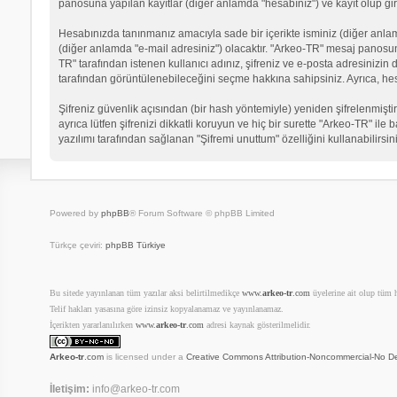
panosuna yapılan kayıtlar (diğer anlamda "hesabınız") ve kayıt olup gir
Hesabınızda tanınmanız amacıyla sade bir içerikte isminiz (diğer anlamda 
(diğer anlamda "e-mail adresiniz") olacaktır. "Arkeo-TR" mesaj panosu
TR" tarafından istenen kullanıcı adınız, şifreniz ve e-posta adresinizi
tarafından görüntülenebileceğini seçme hakkına sahipsiniz. Ayrıca, he
Şifreniz güvenlik açısından (bir hash yöntemiyle) yeniden şifrelenmiştir
ayrıca lütfen şifrenizi dikkatli koruyun ve hiç bir surette "Arkeo-TR" il
yazılımı tarafından sağlanan "Şifremi unuttum" özelliğini kullanabilirsin
Powered by
phpBB
® Forum Software © phpBB Limited
Türkçe çeviri:
phpBB Türkiye
Bu sitede yayınlanan tüm yazılar aksi belirtilmedikçe
www.
arkeo-tr
.com
üyelerine ait olup tüm ha
Telif hakları yasasına göre izinsiz kopyalanamaz ve yayınlanamaz.
İçerikten yararlanılırken
www.
arkeo-tr
.com
adresi kaynak gösterilmelidir.
Arkeo-tr
.com
is licensed under a
Creative Commons Attribution-Noncommercial-No De
İletişim:
info@arkeo-tr.com