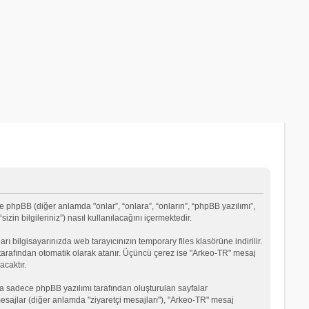
e phpBB (diğer anlamda "onlar”, “onlara”, “onların”, “phpBB yazılımı”,
in bilgileriniz”) nasıl kullanılacağını içermektedir.
rı bilgisayarınızda web tarayıcınızın temporary files klasörüne indirilir.
mı tarafından otomatik olarak atanır. Üçüncü çerez ise "Arkeo-TR" mesaj
acaktır.
a sadece phpBB yazılımı tarafından oluşturulan sayfalar
ği mesajlar (diğer anlamda "ziyaretçi mesajları"), "Arkeo-TR" mesaj