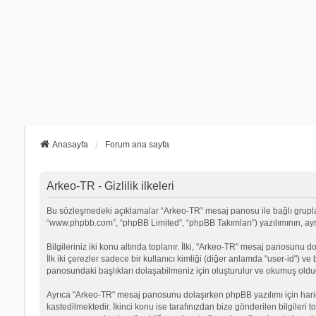
Anasayfa
Forum ana sayfa
Arkeo-TR - Gizlilik ilkeleri
Bu sözleşmedeki açıklamalar “Arkeo-TR” mesaj panosu ile bağlı grupların 
“www.phpbb.com”, “phpBB Limited”, “phpBB Takımları”) yazılımının, ayrıca
Bilgileriniz iki konu altında toplanır. İlki, "Arkeo-TR" mesaj panosunu d
İlk iki çerezler sadece bir kullanıcı kimliği (diğer anlamda "user-id") v
panosundaki başlıkları dolaşabilmeniz için oluşturulur ve okumuş olduğu
Ayrıca "Arkeo-TR" mesaj panosunu dolaşırken phpBB yazılımı için hari
kastedilmektedir. İkinci konu ise tarafınızdan bize gönderilen bilgileri t