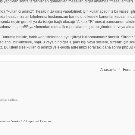
iş yaptıktan sonra tarafınızdan gönderilen mesajlar (diğer anlamda "mesajlarınız").
"kullanıcı adınız"), hesabınıza giriş yapabilmek için kullanacağınız bir kişisel şifre
nda hesabınıza ait bilgileriniz hostumuzun barındığı ülkedeki kanunlar kapsamında 
n dışında neyin gerekli ya da isteğe bağlı olacağı “Arkeo-TR” mesaj panosunun takdiri
sabınız ile, phpBB yazılımından otomatik e-postalar oluşturup gönderme veya alma 
. Bununla birlikte, farklı web sitelerinde aynı şifreyi kullanmamanız önerilir. Şifr
e bağlantılı bir kimseye, phpBB veya bir diğer 3. parti kişi veya sitelere, şifreniz iç
iz. Bu işlem size kullanıcı adınızı ve e-posta adresinizi soracak, daha sonra phpBB yaz
Anasayfa
Forum 
kları saklıdır.
rivative Works 3.0 Unported License