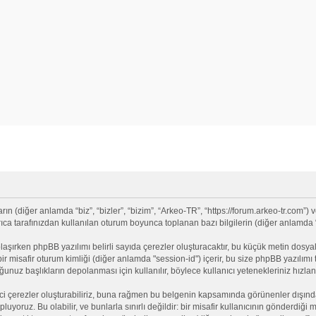
(diğer anlamda “biz”, “bizler”, “bizim”, “Arkeo-TR”, “https://forum.arkeo-tr.com”) v
 tarafınızdan kullanılan oturum boyunca toplanan bazı bilgilerin (diğer anlamda “siz
olaşırken phpBB yazılımı belirli sayıda çerezler oluşturacaktır, bu küçük metin dosyala
e bir misafir oturum kimliği (diğer anlamda "session-id") içerir, bu size phpBB yazılı
nuz başlıkların depolanması için kullanılır, böylece kullanıcı yetenekleriniz hızlan
ci çerezler oluşturabiliriz, buna rağmen bu belgenin kapsamında görünenler dışınd
opluyoruz. Bu olabilir, ve bunlarla sınırlı değildir: bir misafir kullanıcının gönderdi