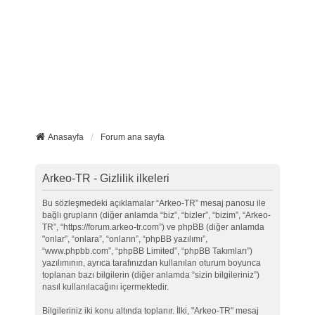
Anasayfa
Forum ana sayfa
Arkeo-TR - Gizlilik ilkeleri
Bu sözleşmedeki açıklamalar “Arkeo-TR” mesaj panosu ile
bağlı grupların (diğer anlamda “biz”, “bizler”, “bizim”, “Arkeo-
TR”, “https://forum.arkeo-tr.com”) ve phpBB (diğer anlamda
"onlar”, “onlara”, “onların”, “phpBB yazılımı”,
“www.phpbb.com”, “phpBB Limited”, “phpBB Takımları”)
yazılımının, ayrıca tarafınızdan kullanılan oturum boyunca
toplanan bazı bilgilerin (diğer anlamda “sizin bilgileriniz”)
nasıl kullanılacağını içermektedir.
Bilgileriniz iki konu altında toplanır. İlki, "Arkeo-TR" mesaj