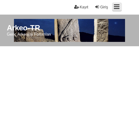
Kayıt
Giriş
Arkeo-TR
Genç Arkeoloji Forumları