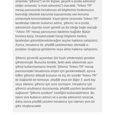
anlamda "şifreniz") ve bir kişisel, geçerli e-posta adresiniz
(diğer anlamda "e-mail adresiniz") olacaktır. "Arkeo-TR"
mesaj panosunda hesabınıza ait bilgileriniz hostumuzun
barındığı ülkedeki kanunlar kapsamında veri-koruma
yöntemiyle korunmaktadır. Kayıt işlemi sırasında "Arkeo-TR"
tarafından istenen kullanıcı adınız, şifreniz ve e-posta
adresinizin dışında neyin gerekli ya da isteğe bağlı olacağı
“Arkeo-TR” mesaj panosunun takdirine bağlıdır. Bütün
bunlara karşı, hesabınızdaki hangi bilgilerin herkes
tarafından görüntülenebileceğini seçme hakkına sahipsiniz.
Ayrıca, hesabınız ile, phpBB yazılımından otomatik e-
postalar oluşturup gönderme veya alma hakkına sahipsiniz.
Şifreniz güvenlik açısından (bir hash yöntemiyle) yeniden
şifrelenmiştir. Bununla birlikte, farklı web sitelerinde aynı
şifreyi kullanmamanız önerilir. Şifreniz "Arkeo-TR" mesaj
panosundaki hesabınıza erişim için gerekmektedir, ayrıca
lütfen şifrenizi dikkatli koruyun ve hiç bir surette "Arkeo-TR"
ile bağlantılı bir kimseye, phpBB veya bir diğer 3. parti kişi
veya sitelere, şifreniz için soru sormayın. Hesabınız için
şifrenizi unutmanız durumunda, phpBB yazılımı tarafından
sağlanan "Şifremi unuttum" özelliğini kullanabilirsiniz. Bu
işlem size kullanıcı adınızı ve e-posta adresinizi soracak,
daha sonra phpBB yazılımı hesabınız için istenen yeni bir
şifre oluşturacaktır.