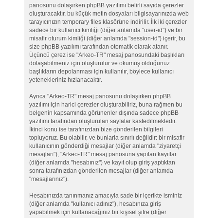
panosunu dolaşırken phpBB yazılımı belirli sayıda çerezler
oluşturacaktır, bu küçük metin dosyaları bilgisayarınızda web
tarayıcınızın temporary files klasörüne indirilir. İlk iki çerezler
sadece bir kullanıcı kimliği (diğer anlamda "user-id") ve bir
misafir oturum kimliği (diğer anlamda "session-id") içerir, bu
size phpBB yazılımı tarafından otomatik olarak atanır.
Üçüncü çerez ise "Arkeo-TR" mesaj panosundaki başlıkları
dolaşabilmeniz için oluşturulur ve okumuş olduğunuz
başlıkların depolanması için kullanılır, böylece kullanıcı
yetenekleriniz hızlanacaktır.
Ayrıca "Arkeo-TR" mesaj panosunu dolaşırken phpBB
yazılımı için harici çerezler oluşturabiliriz, buna rağmen bu
belgenin kapsamında görünenler dışında sadece phpBB
yazılımı tarafından oluşturulan sayfalar kastedilmektedir.
İkinci konu ise tarafınızdan bize gönderilen bilgileri
topluyoruz. Bu olabilir, ve bunlarla sınırlı değildir: bir misafir
kullanıcının gönderdiği mesajlar (diğer anlamda "ziyaretçi
mesajları"), "Arkeo-TR" mesaj panosuna yapılan kayıtlar
(diğer anlamda "hesabınız") ve kayıt olup giriş yaptıktan
sonra tarafınızdan gönderilen mesajlar (diğer anlamda
"mesajlarınız").
Hesabınızda tanınmanız amacıyla sade bir içerikte isminiz
(diğer anlamda "kullanıcı adınız"), hesabınıza giriş
yapabilmek için kullanacağınız bir kişisel şifre (diğer