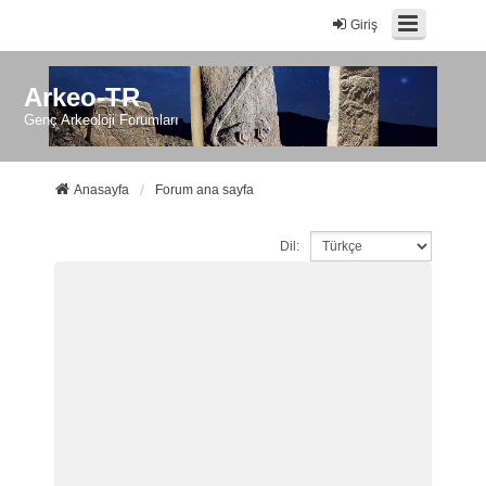
Giriş
Arkeo-TR
Genç Arkeoloji Forumları
Anasayfa
Forum ana sayfa
Dil: