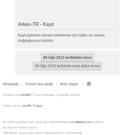
Arkeo-TR - Kayıt
Kayıt işlemine devam edebilmek için lütfen ne zaman
doğduğunuzu belirtin.
Anasayfa
Forum ana sayfa
Bize ulaşın
Powered by
phpBB
® Forum Software © phpBB Limited
Türkçe çeviri:
phpBB Türkiye
Bu sitede yayınlanan tüm yazılar aksi belirtilmedikçe
www.
arkeo-tr
.com
üyelerine
ait olup tüm hakları saklıdır.
Telif hakları yasasına göre izinsiz kopyalanamaz ve yayınlanamaz.