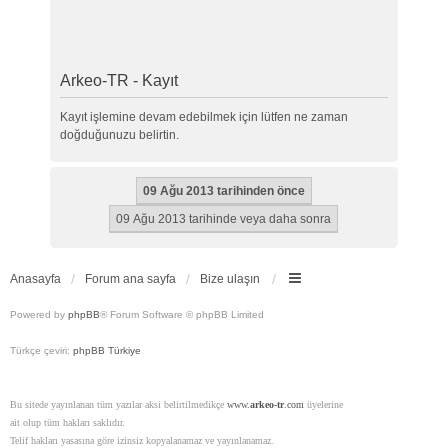
Arkeo-TR - Kayıt
Kayıt işlemine devam edebilmek için lütfen ne zaman
doğduğunuzu belirtin.
Anasayfa
Forum ana sayfa
Bize ulaşın
Powered by
phpBB
® Forum Software © phpBB Limited
Türkçe çeviri:
phpBB Türkiye
Bu sitede yayınlanan tüm yazılar aksi belirtilmedikçe
www.
arkeo-tr
.com
üyelerine
ait olup tüm hakları saklıdır.
Telif hakları yasasına göre izinsiz kopyalanamaz ve yayınlanamaz.