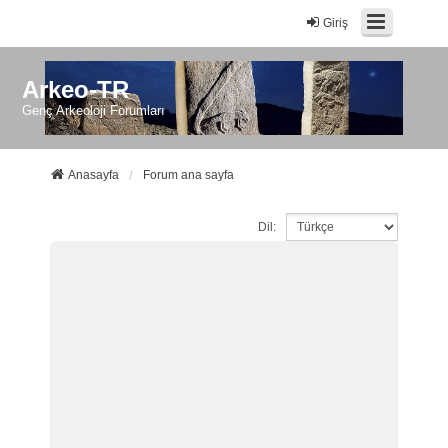
Giriş
Arkeo-TR
Genç Arkeoloji Forumları
Anasayfa
Forum ana sayfa
Dil: