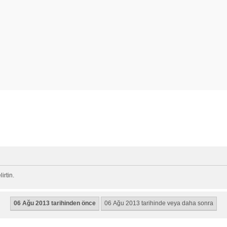
rtin.