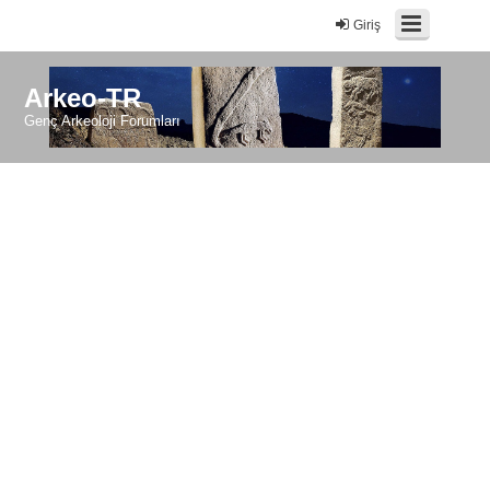
Giriş
Arkeo-TR
Genç Arkeoloji Forumları