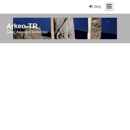
Giriş
Arkeo-TR
Genç Arkeoloji Forumları