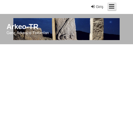
Giriş
Arkeo-TR
Genç Arkeoloji Forumları