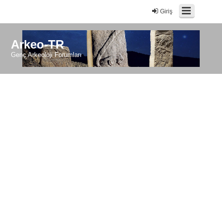
Giriş
Arkeo-TR
Genç Arkeoloji Forumları