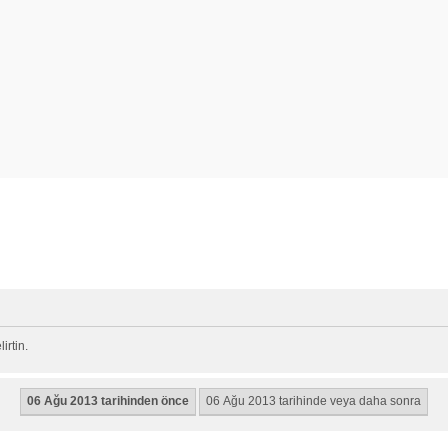
rtin.