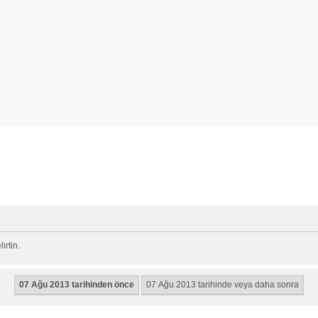
rtin.