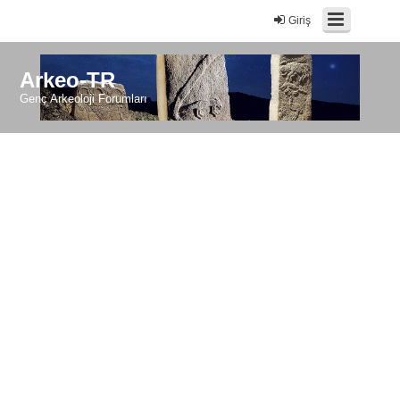
Giriş
Arkeo-TR
Genç Arkeoloji Forumları