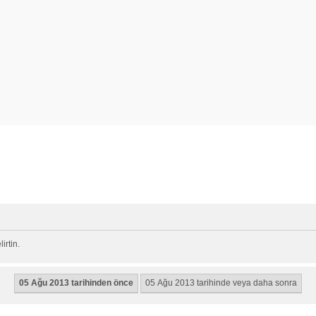
rtin.