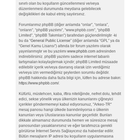
sınırlı olan bu koşulların güncellenmesi ve/veya
düzenlenmesi durumunda meydana gelebilecek
değişiklikleri de kabul etmiş sayılırsınız.
Forumlarımız phpBB (diğer anlamda “onlar”, “onlara”,
“onların”, “phpBB yazılımı”, “www.phpbb.com”, “phpBB
Limited”, “phpBB Takımları”) tarafından güçlendirilmiştir -ki
bu da “
General Public License
” (diğer anlamda “GPL” ya da
“Genel Kamu Lisansı”) altında bir forum yazılımı olarak
yayınlanmıştır ve bu yazılımı
www.phpbb.com
adresinden
indirebilirsiniz. phpBB yazılımı sadece internet tabanlı
tartışmaları kolaylaştırmak içindir; phpBB Limited müsaade
edilebilir içerik ve/veya davranış olarak izin verdiğimiz
ve/veya izin vermediğimiz şeylerden sorumlu değildir.
phpBB hakkında daha fazla bilgi için, lütfen bu adrese bakın:
https://www.phpbb.com/
.
Küfürlü, müstehcen, kaba, iftira niteliğinde, nefret dolu, tehdit
edici, sekse yönelik veya ülkenizin kanunlarını çiğneyici
içerikler göndermemeyi kabul ediyorsunuz, "Arkeo-TR"
mesaj panosu hangi ülkede barındırılıyorsa o ülkenin
kanunları veya Uluslararası kanunlar geçerlidir. Bunları
dikkate almamanız durumunda hemen ve süresizce mesaj
panosundan yasaklanırsınız ve eğer tarafımızca gerekli
görülürse İnternet Servis Sağlayıcınız da haberdar edilir.
Bütün mesajların IP adresi bu koşulların uygulanmasına