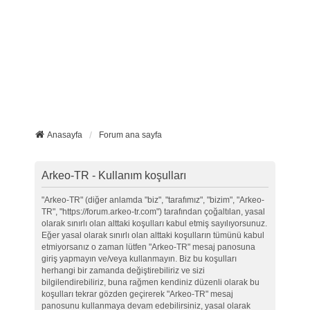
Anasayfa
Forum ana sayfa
Arkeo-TR - Kullanım koşulları
"Arkeo-TR" (diğer anlamda "biz", "tarafımız", "bizim", "Arkeo-
TR", "https://forum.arkeo-tr.com") tarafından çoğaltılan, yasal
olarak sınırlı olan alttaki koşulları kabul etmiş sayılıyorsunuz.
Eğer yasal olarak sınırlı olan alttaki koşulların tümünü kabul
etmiyorsanız o zaman lütfen "Arkeo-TR" mesaj panosuna
giriş yapmayın ve/veya kullanmayın. Biz bu koşulları
herhangi bir zamanda değiştirebiliriz ve sizi
bilgilendirebiliriz, buna rağmen kendiniz düzenli olarak bu
koşulları tekrar gözden geçirerek "Arkeo-TR" mesaj
panosunu kullanmaya devam edebilirsiniz, yasal olarak