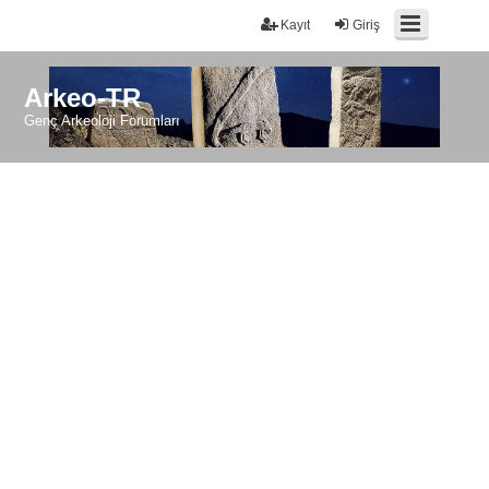
Kayıt
Giriş
Arkeo-TR
Genç Arkeoloji Forumları