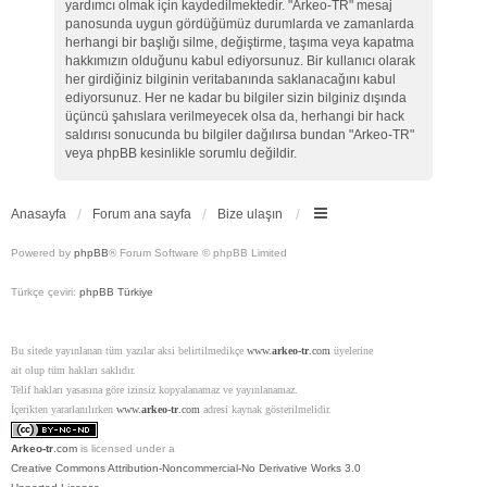
yardımcı olmak için kaydedilmektedir. "Arkeo-TR" mesaj
panosunda uygun gördüğümüz durumlarda ve zamanlarda
herhangi bir başlığı silme, değiştirme, taşıma veya kapatma
hakkımızın olduğunu kabul ediyorsunuz. Bir kullanıcı olarak
her girdiğiniz bilginin veritabanında saklanacağını kabul
ediyorsunuz. Her ne kadar bu bilgiler sizin bilginiz dışında
üçüncü şahıslara verilmeyecek olsa da, herhangi bir hack
saldırısı sonucunda bu bilgiler dağılırsa bundan "Arkeo-TR"
veya phpBB kesinlikle sorumlu değildir.
Anasayfa
Forum ana sayfa
Bize ulaşın
Powered by
phpBB
® Forum Software © phpBB Limited
Türkçe çeviri:
phpBB Türkiye
Bu sitede yayınlanan tüm yazılar aksi belirtilmedikçe
www.
arkeo-tr
.com
üyelerine
ait olup tüm hakları saklıdır.
Telif hakları yasasına göre izinsiz kopyalanamaz ve yayınlanamaz.
İçerikten yararlanılırken
www.
arkeo-tr
.com
adresi kaynak gösterilmelidir.
Arkeo-tr
.com
is licensed under a
Creative Commons Attribution-Noncommercial-No Derivative Works 3.0