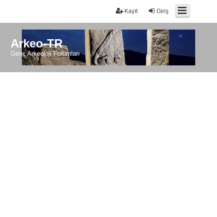
Kayıt
Giriş
Arkeo-TR
Genç Arkeoloji Forumları