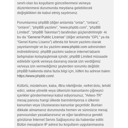
sınırlı olan bu koşulların güncellenmesi ve/veya
düzenlenmesi durumunda meydana gelebilecek
değişiklikleri de kabul etmiş sayılırsınız.
Forumlarımız phpBB (diğer anlamda “onlar”, “onlara”,
“onların”, “phpBB yazılımı”, “www.phpbb.com”, “phpBB
Limited”, “phpBB Takımları”) tarafından güçlendirilmiştir -ki
bu da “
General Public License
” (diğer anlamda “GPL” ya da
“Genel Kamu Lisansı”) altında bir forum yazılımı olarak
yayınlanmıştır ve bu yazılımı
www.phpbb.com
adresinden
indirebilirsiniz. phpBB yazılımı sadece internet tabanlı
tartışmaları kolaylaştırmak içindir; phpBB Limited müsaade
edilebilir içerik ve/veya davranış olarak izin verdiğimiz
ve/veya izin vermediğimiz şeylerden sorumlu değildir.
phpBB hakkında daha fazla bilgi için, lütfen bu adrese bakın:
https://www.phpbb.com/
.
Küfürlü, müstehcen, kaba, iftira niteliğinde, nefret dolu, tehdit
edici, sekse yönelik veya ülkenizin kanunlarını çiğneyici
içerikler göndermemeyi kabul ediyorsunuz, "Arkeo-TR"
mesaj panosu hangi ülkede barındırılıyorsa o ülkenin
kanunları veya Uluslararası kanunlar geçerlidir. Bunları
dikkate almamanız durumunda hemen ve süresizce mesaj
panosundan yasaklanırsınız ve eğer tarafımızca gerekli
görülürse İnternet Servis Sağlayıcınız da haberdar edilir.
Bütün mesajların IP adresi bu koşulların uygulanmasına