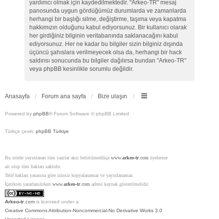
yardımcı olmak için kaydedilmektedir. "Arkeo-TR" mesaj
panosunda uygun gördüğümüz durumlarda ve zamanlarda
herhangi bir başlığı silme, değiştirme, taşıma veya kapatma
hakkımızın olduğunu kabul ediyorsunuz. Bir kullanıcı olarak
her girdiğiniz bilginin veritabanında saklanacağını kabul
ediyorsunuz. Her ne kadar bu bilgiler sizin bilginiz dışında
üçüncü şahıslara verilmeyecek olsa da, herhangi bir hack
saldırısı sonucunda bu bilgiler dağılırsa bundan "Arkeo-TR"
veya phpBB kesinlikle sorumlu değildir.
Anasayfa
Forum ana sayfa
Bize ulaşın
Powered by
phpBB
® Forum Software © phpBB Limited
Türkçe çeviri:
phpBB Türkiye
Bu sitede yayınlanan tüm yazılar aksi belirtilmedikçe
www.
arkeo-tr
.com
üyelerine
ait olup tüm hakları saklıdır.
Telif hakları yasasına göre izinsiz kopyalanamaz ve yayınlanamaz.
İçerikten yararlanılırken
www.
arkeo-tr
.com
adresi kaynak gösterilmelidir.
Arkeo-tr
.com
is licensed under a
Creative Commons Attribution-Noncommercial-No Derivative Works 3.0