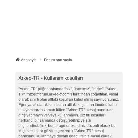
Anasayfa
Forum ana sayfa
Arkeo-TR - Kullanım koşulları
"Arkeo-TR" (diğer anlamda "biz", "tarafımız", "bizim", "Arkeo-
TR", "https://forum.arkeo-tr.com") tarafından çoğaltılan, yasal
olarak sınırlı olan alttaki koşulları kabul etmiş sayılıyorsunuz.
Eğer yasal olarak sınırlı olan alttaki koşulların tümünü kabul
etmiyorsanız o zaman lütfen "Arkeo-TR" mesaj panosuna
giriş yapmayın ve/veya kullanmayın. Biz bu koşulları
herhangi bir zamanda değiştirebiliriz ve sizi
bilgilendirebiliriz, buna rağmen kendiniz düzenli olarak bu
koşulları tekrar gözden geçirerek "Arkeo-TR" mesaj
panosunu kullanmaya devam edebilirsiniz, yasal olarak