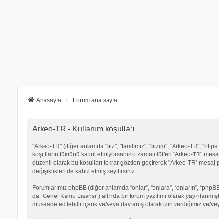
Anasayfa
Forum ana sayfa
Arkeo-TR - Kullanım koşulları
"Arkeo-TR" (diğer anlamda "biz", "tarafımız", "bizim", "Arkeo-TR", "https:/
koşulların tümünü kabul etmiyorsanız o zaman lütfen "Arkeo-TR" mesaj p
düzenli olarak bu koşulları tekrar gözden geçirerek "Arkeo-TR" mesa
değişiklikleri de kabul etmiş sayılırsınız.
Forumlarımız phpBB (diğer anlamda “onlar”, “onlara”, “onların”, “phpBB 
da “Genel Kamu Lisansı”) altında bir forum yazılımı olarak yayınlanmışt
müsaade edilebilir içerik ve/veya davranış olarak izin verdiğimiz ve/ve