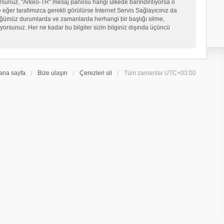
iyorsunuz, "Arkeo-TR" mesaj panosu hangi ülkede barındırılıyorsa o
er tarafımızca gerekli görülürse İnternet Servis Sağlayıcınız da
üğümüz durumlarda ve zamanlarda herhangi bir başlığı silme,
orsunuz. Her ne kadar bu bilgiler sizin bilginiz dışında üçüncü
ana sayfa
Bize ulaşın
Çerezleri sil
Tüm zamanlar
UTC+03:00