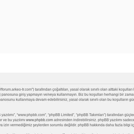
/forum.arkeo-tr.com") tarafından çoğaltılan, yasal olarak sınırlı olan alttaki koşulları
anosuna giriş yapmayın ve/veya kullanmayın. Biz bu koşulları herhangi bir zamanda 
j panosunu kullanmaya devam edebilirsiniz, yasal olarak sınırlı olan bu koşullar
yazılımı”, “www.phpbb.com”, “phpBB Limited”, “phpBB Takımları”) tarafından güçlendi
ır ve bu yazılımı
www.phpbb.com
adresinden indirebilirsiniz. phpBB yazılımı sadece 
ya izin vermediğimiz şeylerden sorumlu değildir. phpBB hakkında daha fazla bilgi iç