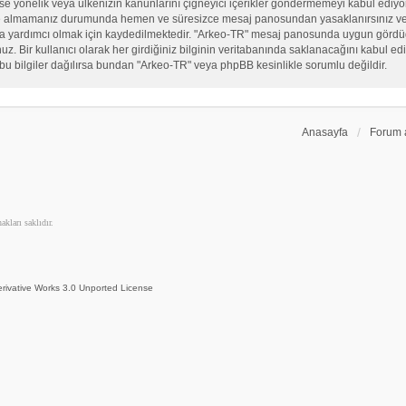
, sekse yönelik veya ülkenizin kanunlarını çiğneyici içerikler göndermemeyi kabul ed
ate almamanız durumunda hemen ve süresizce mesaj panosundan yasaklanırsınız ve eğ
sına yardımcı olmak için kaydedilmektedir. "Arkeo-TR" mesaj panosunda uygun görd
 Bir kullanıcı olarak her girdiğiniz bilginin veritabanında saklanacağını kabul ediy
bu bilgiler dağılırsa bundan "Arkeo-TR" veya phpBB kesinlikle sorumlu değildir.
Anasayfa
Forum 
kları saklıdır.
rivative Works 3.0 Unported License