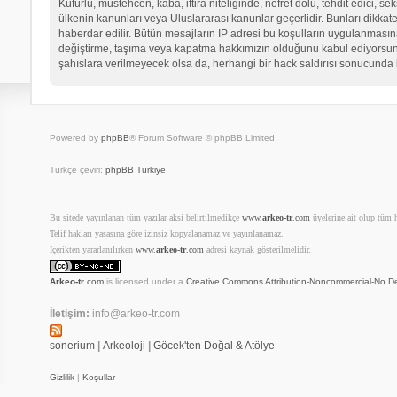
Küfürlü, müstehcen, kaba, iftira niteliğinde, nefret dolu, tehdit edici
ülkenin kanunları veya Uluslararası kanunlar geçerlidir. Bunları dikk
haberdar edilir. Bütün mesajların IP adresi bu koşulların uygulanma
değiştirme, taşıma veya kapatma hakkımızın olduğunu kabul ediyorsunuz.
şahıslara verilmeyecek olsa da, herhangi bir hack saldırısı sonucunda 
Powered by
phpBB
® Forum Software © phpBB Limited
Türkçe çeviri:
phpBB Türkiye
Bu sitede yayınlanan tüm yazılar aksi belirtilmedikçe
www.
arkeo-tr
.com
üyelerine ait olup tüm ha
Telif hakları yasasına göre izinsiz kopyalanamaz ve yayınlanamaz.
İçerikten yararlanılırken
www.
arkeo-tr
.com
adresi kaynak gösterilmelidir.
Arkeo-tr
.com
is licensed under a
Creative Commons Attribution-Noncommercial-No De
İletişim:
info@arkeo-tr.com
sonerium
|
Arkeoloji
|
Göcek'ten Doğal & Atölye
Gizlilik
|
Koşullar