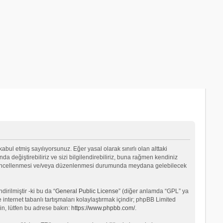
 kabul etmiş sayılıyorsunuz. Eğer yasal olarak sınırlı olan alttaki
değiştirebiliriz ve sizi bilgilendirebiliriz, buna rağmen kendiniz
ın güncellenmesi ve/veya düzenlenmesi durumunda meydana gelebilecek
rilmiştir -ki bu da “
General Public License
” (diğer anlamda “GPL” ya
internet tabanlı tartışmaları kolaylaştırmak içindir; phpBB Limited
in, lütfen bu adrese bakın:
https://www.phpbb.com/
.