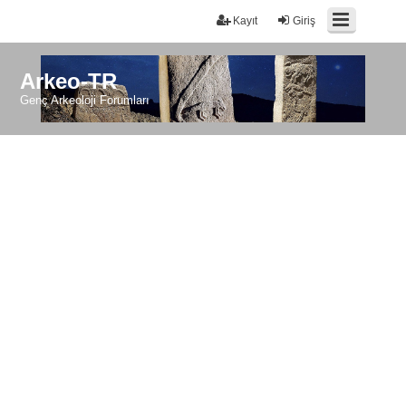
Kayıt
Giriş
Arkeo-TR
Genç Arkeoloji Forumları