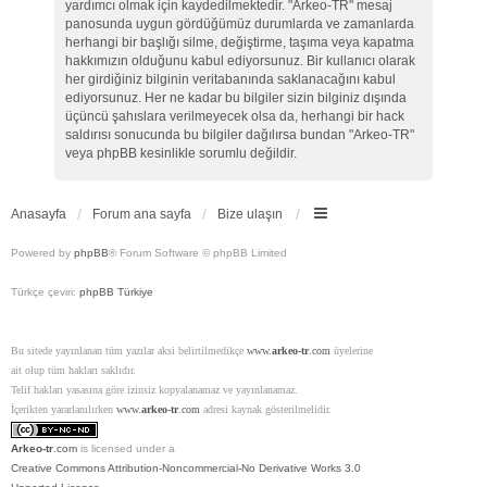
yardımcı olmak için kaydedilmektedir. "Arkeo-TR" mesaj
panosunda uygun gördüğümüz durumlarda ve zamanlarda
herhangi bir başlığı silme, değiştirme, taşıma veya kapatma
hakkımızın olduğunu kabul ediyorsunuz. Bir kullanıcı olarak
her girdiğiniz bilginin veritabanında saklanacağını kabul
ediyorsunuz. Her ne kadar bu bilgiler sizin bilginiz dışında
üçüncü şahıslara verilmeyecek olsa da, herhangi bir hack
saldırısı sonucunda bu bilgiler dağılırsa bundan "Arkeo-TR"
veya phpBB kesinlikle sorumlu değildir.
Anasayfa
Forum ana sayfa
Bize ulaşın
Powered by
phpBB
® Forum Software © phpBB Limited
Türkçe çeviri:
phpBB Türkiye
Bu sitede yayınlanan tüm yazılar aksi belirtilmedikçe
www.
arkeo-tr
.com
üyelerine
ait olup tüm hakları saklıdır.
Telif hakları yasasına göre izinsiz kopyalanamaz ve yayınlanamaz.
İçerikten yararlanılırken
www.
arkeo-tr
.com
adresi kaynak gösterilmelidir.
Arkeo-tr
.com
is licensed under a
Creative Commons Attribution-Noncommercial-No Derivative Works 3.0