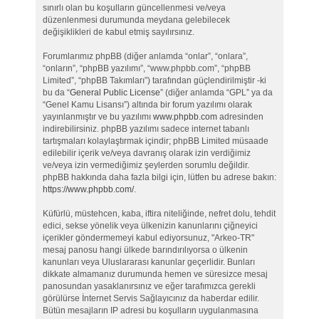
sınırlı olan bu koşulların güncellenmesi ve/veya
düzenlenmesi durumunda meydana gelebilecek
değişiklikleri de kabul etmiş sayılırsınız.
Forumlarımız phpBB (diğer anlamda “onlar”, “onlara”,
“onların”, “phpBB yazılımı”, “www.phpbb.com”, “phpBB
Limited”, “phpBB Takımları”) tarafından güçlendirilmiştir -ki
bu da “
General Public License
” (diğer anlamda “GPL” ya da
“Genel Kamu Lisansı”) altında bir forum yazılımı olarak
yayınlanmıştır ve bu yazılımı
www.phpbb.com
adresinden
indirebilirsiniz. phpBB yazılımı sadece internet tabanlı
tartışmaları kolaylaştırmak içindir; phpBB Limited müsaade
edilebilir içerik ve/veya davranış olarak izin verdiğimiz
ve/veya izin vermediğimiz şeylerden sorumlu değildir.
phpBB hakkında daha fazla bilgi için, lütfen bu adrese bakın:
https://www.phpbb.com/
.
Küfürlü, müstehcen, kaba, iftira niteliğinde, nefret dolu, tehdit
edici, sekse yönelik veya ülkenizin kanunlarını çiğneyici
içerikler göndermemeyi kabul ediyorsunuz, "Arkeo-TR"
mesaj panosu hangi ülkede barındırılıyorsa o ülkenin
kanunları veya Uluslararası kanunlar geçerlidir. Bunları
dikkate almamanız durumunda hemen ve süresizce mesaj
panosundan yasaklanırsınız ve eğer tarafımızca gerekli
görülürse İnternet Servis Sağlayıcınız da haberdar edilir.
Bütün mesajların IP adresi bu koşulların uygulanmasına