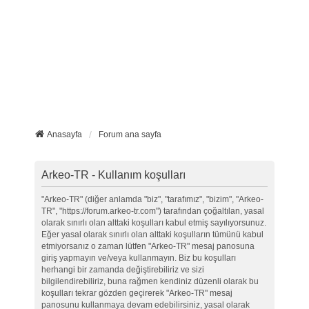
Anasayfa
Forum ana sayfa
Arkeo-TR - Kullanım koşulları
"Arkeo-TR" (diğer anlamda "biz", "tarafımız", "bizim", "Arkeo-
TR", "https://forum.arkeo-tr.com") tarafından çoğaltılan, yasal
olarak sınırlı olan alttaki koşulları kabul etmiş sayılıyorsunuz.
Eğer yasal olarak sınırlı olan alttaki koşulların tümünü kabul
etmiyorsanız o zaman lütfen "Arkeo-TR" mesaj panosuna
giriş yapmayın ve/veya kullanmayın. Biz bu koşulları
herhangi bir zamanda değiştirebiliriz ve sizi
bilgilendirebiliriz, buna rağmen kendiniz düzenli olarak bu
koşulları tekrar gözden geçirerek "Arkeo-TR" mesaj
panosunu kullanmaya devam edebilirsiniz, yasal olarak