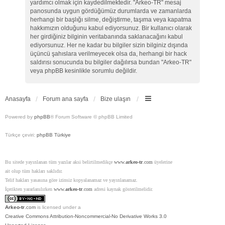
yardımcı olmak için kaydedilmektedir. "Arkeo-TR" mesaj
panosunda uygun gördüğümüz durumlarda ve zamanlarda
herhangi bir başlığı silme, değiştirme, taşıma veya kapatma
hakkımızın olduğunu kabul ediyorsunuz. Bir kullanıcı olarak
her girdiğiniz bilginin veritabanında saklanacağını kabul
ediyorsunuz. Her ne kadar bu bilgiler sizin bilginiz dışında
üçüncü şahıslara verilmeyecek olsa da, herhangi bir hack
saldırısı sonucunda bu bilgiler dağılırsa bundan "Arkeo-TR"
veya phpBB kesinlikle sorumlu değildir.
Anasayfa
Forum ana sayfa
Bize ulaşın
Powered by
phpBB
® Forum Software © phpBB Limited
Türkçe çeviri:
phpBB Türkiye
Bu sitede yayınlanan tüm yazılar aksi belirtilmedikçe
www.
arkeo-tr
.com
üyelerine
ait olup tüm hakları saklıdır.
Telif hakları yasasına göre izinsiz kopyalanamaz ve yayınlanamaz.
İçerikten yararlanılırken
www.
arkeo-tr
.com
adresi kaynak gösterilmelidir.
Arkeo-tr
.com
is licensed under a
Creative Commons Attribution-Noncommercial-No Derivative Works 3.0