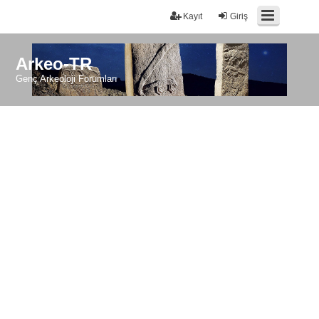
Kayıt
Giriş
Arkeo-TR
Genç Arkeoloji Forumları