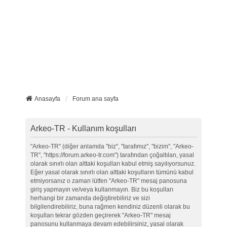
Anasayfa
Forum ana sayfa
Arkeo-TR - Kullanım koşulları
"Arkeo-TR" (diğer anlamda "biz", "tarafımız", "bizim", "Arkeo-
TR", "https://forum.arkeo-tr.com") tarafından çoğaltılan, yasal
olarak sınırlı olan alttaki koşulları kabul etmiş sayılıyorsunuz.
Eğer yasal olarak sınırlı olan alttaki koşulların tümünü kabul
etmiyorsanız o zaman lütfen "Arkeo-TR" mesaj panosuna
giriş yapmayın ve/veya kullanmayın. Biz bu koşulları
herhangi bir zamanda değiştirebiliriz ve sizi
bilgilendirebiliriz, buna rağmen kendiniz düzenli olarak bu
koşulları tekrar gözden geçirerek "Arkeo-TR" mesaj
panosunu kullanmaya devam edebilirsiniz, yasal olarak