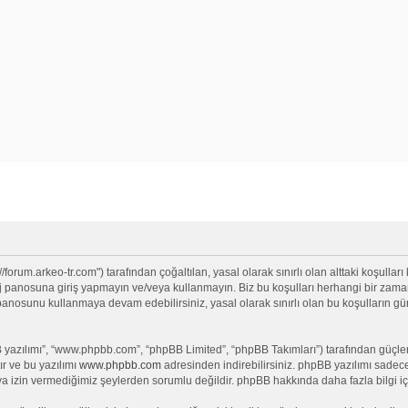
/forum.arkeo-tr.com") tarafından çoğaltılan, yasal olarak sınırlı olan alttaki koşulları
anosuna giriş yapmayın ve/veya kullanmayın. Biz bu koşulları herhangi bir zamanda 
j panosunu kullanmaya devam edebilirsiniz, yasal olarak sınırlı olan bu koşullar
yazılımı”, “www.phpbb.com”, “phpBB Limited”, “phpBB Takımları”) tarafından güçlendi
ır ve bu yazılımı
www.phpbb.com
adresinden indirebilirsiniz. phpBB yazılımı sadece 
ya izin vermediğimiz şeylerden sorumlu değildir. phpBB hakkında daha fazla bilgi iç