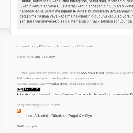
Küfürlü, müstehcen, kaba, iftira niteliğinde, nefret dolu, tehdit edici
ülkenin kanunları veya Uluslararası kanunlar geçerlidir. Bunları dikk
haberdar edilir. Bütün mesajların IP adresi bu koşulların uygulanma
değiştirme, taşıma veya kapatma hakkımızın olduğunu kabul ediyorsunuz.
şahıslara verilmeyecek olsa da, herhangi bir hack saldırısı sonucunda 
Powered by
phpBB
® Forum Software © phpBB Limited
Türkçe çeviri:
phpBB Türkiye
Bu sitede yayınlanan tüm yazılar aksi belirtilmedikçe
www.
arkeo-tr
.com
üyelerine ait olup tüm ha
Telif hakları yasasına göre izinsiz kopyalanamaz ve yayınlanamaz.
İçerikten yararlanılırken
www.
arkeo-tr
.com
adresi kaynak gösterilmelidir.
Arkeo-tr
.com
is licensed under a
Creative Commons Attribution-Noncommercial-No De
İletişim:
info@arkeo-tr.com
sonerium
|
Arkeoloji
|
Göcek'ten Doğal & Atölye
Gizlilik
|
Koşullar