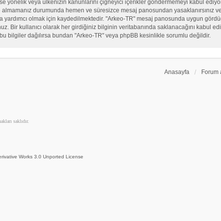
, sekse yönelik veya ülkenizin kanunlarını çiğneyici içerikler göndermemeyi kabul ed
ate almamanız durumunda hemen ve süresizce mesaj panosundan yasaklanırsınız ve eğ
sına yardımcı olmak için kaydedilmektedir. "Arkeo-TR" mesaj panosunda uygun görd
 Bir kullanıcı olarak her girdiğiniz bilginin veritabanında saklanacağını kabul ediy
bu bilgiler dağılırsa bundan "Arkeo-TR" veya phpBB kesinlikle sorumlu değildir.
Anasayfa
Forum 
kları saklıdır.
rivative Works 3.0 Unported License