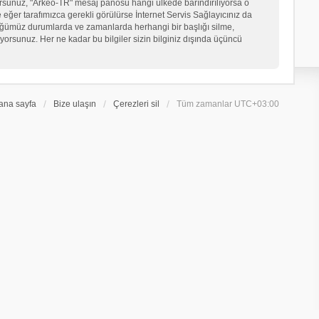
iyorsunuz, "Arkeo-TR" mesaj panosu hangi ülkede barındırılıyorsa o
er tarafımızca gerekli görülürse İnternet Servis Sağlayıcınız da
üğümüz durumlarda ve zamanlarda herhangi bir başlığı silme,
orsunuz. Her ne kadar bu bilgiler sizin bilginiz dışında üçüncü
ana sayfa
Bize ulaşın
Çerezleri sil
Tüm zamanlar
UTC+03:00