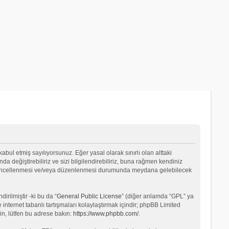
 kabul etmiş sayılıyorsunuz. Eğer yasal olarak sınırlı olan alttaki
değiştirebiliriz ve sizi bilgilendirebiliriz, buna rağmen kendiniz
ın güncellenmesi ve/veya düzenlenmesi durumunda meydana gelebilecek
rilmiştir -ki bu da “
General Public License
” (diğer anlamda “GPL” ya
internet tabanlı tartışmaları kolaylaştırmak içindir; phpBB Limited
in, lütfen bu adrese bakın:
https://www.phpbb.com/
.