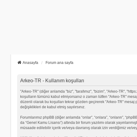
Anasayfa
Forum ana sayfa
Arkeo-TR - Kullanım koşulları
"Arkeo-TR" (diğer anlamda "biz", "tarafımız", "bizim", "Arkeo-TR", "https:/
koşulların tümünü kabul etmiyorsanız o zaman lütfen "Arkeo-TR" mesaj p
düzenli olarak bu koşulları tekrar gözden geçirerek "Arkeo-TR" mesa
değişiklikleri de kabul etmiş sayılırsınız.
Forumlarımız phpBB (diğer anlamda “onlar”, “onlara”, “onların”, “phpBB 
da “Genel Kamu Lisansı”) altında bir forum yazılımı olarak yayınlanmışt
müsaade edilebilir içerik ve/veya davranış olarak izin verdiğimiz ve/ve