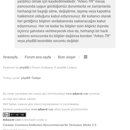
yardımcı olmak için kaydedilmektedir. "Arkeo-TR" mesaj
panosunda uygun gördüğümüz durumlarda ve zamanlarda
herhangi bir başlığı silme, değiştirme, taşıma veya kapatma
hakkımızın olduğunu kabul ediyorsunuz. Bir kullanıcı olarak
her girdiğiniz bilginin veritabanında saklanacağını kabul
ediyorsunuz. Her ne kadar bu bilgiler sizin bilginiz dışında
üçüncü şahıslara verilmeyecek olsa da, herhangi bir hack
saldırısı sonucunda bu bilgiler dağılırsa bundan "Arkeo-TR"
veya phpBB kesinlikle sorumlu değildir.
Anasayfa
Forum ana sayfa
Bize ulaşın
Powered by
phpBB
® Forum Software © phpBB Limited
Türkçe çeviri:
phpBB Türkiye
Bu sitede yayınlanan tüm yazılar aksi belirtilmedikçe
www.
arkeo-tr
.com
üyelerine
ait olup tüm hakları saklıdır.
Telif hakları yasasına göre izinsiz kopyalanamaz ve yayınlanamaz.
İçerikten yararlanılırken
www.
arkeo-tr
.com
adresi kaynak gösterilmelidir.
Arkeo-tr
.com
is licensed under a
Creative Commons Attribution-Noncommercial-No Derivative Works 3.0