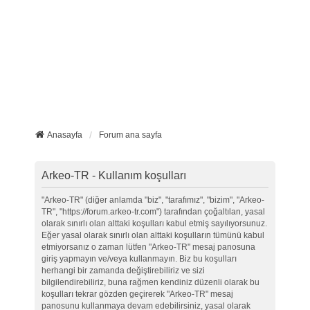
Anasayfa
Forum ana sayfa
Arkeo-TR - Kullanım koşulları
"Arkeo-TR" (diğer anlamda "biz", "tarafımız", "bizim", "Arkeo-
TR", "https://forum.arkeo-tr.com") tarafından çoğaltılan, yasal
olarak sınırlı olan alttaki koşulları kabul etmiş sayılıyorsunuz.
Eğer yasal olarak sınırlı olan alttaki koşulların tümünü kabul
etmiyorsanız o zaman lütfen "Arkeo-TR" mesaj panosuna
giriş yapmayın ve/veya kullanmayın. Biz bu koşulları
herhangi bir zamanda değiştirebiliriz ve sizi
bilgilendirebiliriz, buna rağmen kendiniz düzenli olarak bu
koşulları tekrar gözden geçirerek "Arkeo-TR" mesaj
panosunu kullanmaya devam edebilirsiniz, yasal olarak