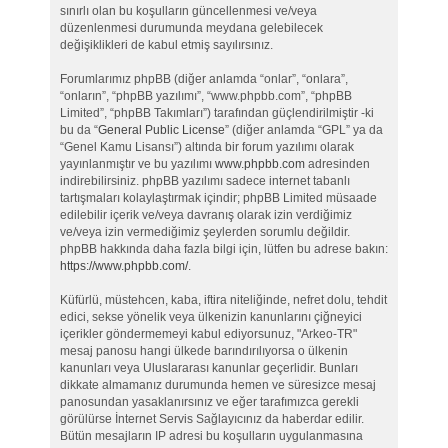
sınırlı olan bu koşulların güncellenmesi ve/veya
düzenlenmesi durumunda meydana gelebilecek
değişiklikleri de kabul etmiş sayılırsınız.
Forumlarımız phpBB (diğer anlamda “onlar”, “onlara”,
“onların”, “phpBB yazılımı”, “www.phpbb.com”, “phpBB
Limited”, “phpBB Takımları”) tarafından güçlendirilmiştir -ki
bu da “
General Public License
” (diğer anlamda “GPL” ya da
“Genel Kamu Lisansı”) altında bir forum yazılımı olarak
yayınlanmıştır ve bu yazılımı
www.phpbb.com
adresinden
indirebilirsiniz. phpBB yazılımı sadece internet tabanlı
tartışmaları kolaylaştırmak içindir; phpBB Limited müsaade
edilebilir içerik ve/veya davranış olarak izin verdiğimiz
ve/veya izin vermediğimiz şeylerden sorumlu değildir.
phpBB hakkında daha fazla bilgi için, lütfen bu adrese bakın:
https://www.phpbb.com/
.
Küfürlü, müstehcen, kaba, iftira niteliğinde, nefret dolu, tehdit
edici, sekse yönelik veya ülkenizin kanunlarını çiğneyici
içerikler göndermemeyi kabul ediyorsunuz, "Arkeo-TR"
mesaj panosu hangi ülkede barındırılıyorsa o ülkenin
kanunları veya Uluslararası kanunlar geçerlidir. Bunları
dikkate almamanız durumunda hemen ve süresizce mesaj
panosundan yasaklanırsınız ve eğer tarafımızca gerekli
görülürse İnternet Servis Sağlayıcınız da haberdar edilir.
Bütün mesajların IP adresi bu koşulların uygulanmasına