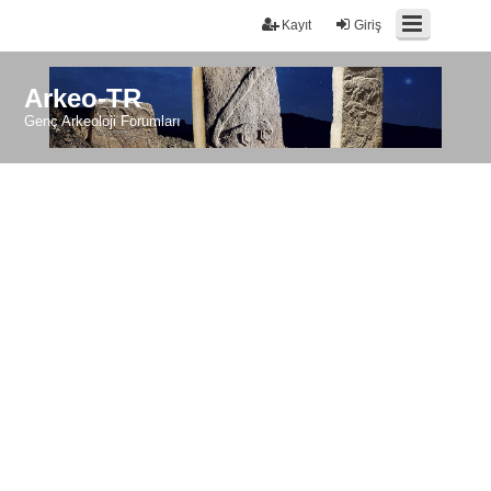
Kayıt
Giriş
Arkeo-TR
Genç Arkeoloji Forumları