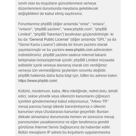
sınırlı olan bu koşulların güncellenmesi ve/veya
düzenlenmesi durumunda meydana gelebilecek
değişiklikleri de kabul etmiş sayılırsınız.
Forumlarımız phpBB (diğer anlamda “onlar”, “onlara”,
“onların”, “phpBB yazılımı”, “www.phpbb.com”, “phpBB
Limited”, “phpBB Takımları”) tarafından güçlendirilmiştir -ki
bu da “
General Public License
” (diğer anlamda “GPL” ya da
“Genel Kamu Lisansı”) altında bir forum yazılımı olarak
yayınlanmıştır ve bu yazılımı
www.phpbb.com
adresinden
indirebilirsiniz. phpBB yazılımı sadece internet tabanlı
tartışmaları kolaylaştırmak içindir; phpBB Limited müsaade
edilebilir içerik ve/veya davranış olarak izin verdiğimiz
ve/veya izin vermediğimiz şeylerden sorumlu değildir.
phpBB hakkında daha fazla bilgi için, lütfen bu adrese bakın:
https://www.phpbb.com/
.
Küfürlü, müstehcen, kaba, iftira niteliğinde, nefret dolu, tehdit
edici, sekse yönelik veya ülkenizin kanunlarını çiğneyici
içerikler göndermemeyi kabul ediyorsunuz, "Arkeo-TR"
mesaj panosu hangi ülkede barındırılıyorsa o ülkenin
kanunları veya Uluslararası kanunlar geçerlidir. Bunları
dikkate almamanız durumunda hemen ve süresizce mesaj
panosundan yasaklanırsınız ve eğer tarafımızca gerekli
görülürse İnternet Servis Sağlayıcınız da haberdar edilir.
Bütün mesajların IP adresi bu koşulların uygulanmasına