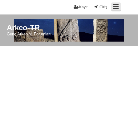
Kayıt
Giriş
Arkeo-TR
Genç Arkeoloji Forumları