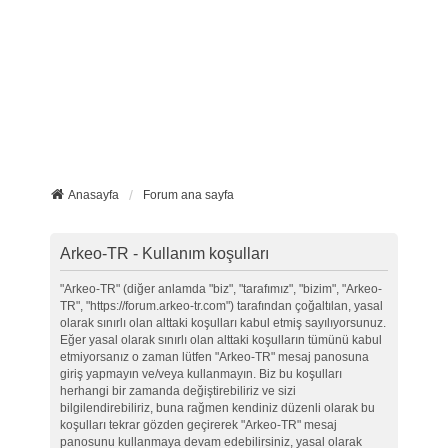
Anasayfa
Forum ana sayfa
Arkeo-TR - Kullanım koşulları
"Arkeo-TR" (diğer anlamda "biz", "tarafımız", "bizim", "Arkeo-
TR", "https://forum.arkeo-tr.com") tarafından çoğaltılan, yasal
olarak sınırlı olan alttaki koşulları kabul etmiş sayılıyorsunuz.
Eğer yasal olarak sınırlı olan alttaki koşulların tümünü kabul
etmiyorsanız o zaman lütfen "Arkeo-TR" mesaj panosuna
giriş yapmayın ve/veya kullanmayın. Biz bu koşulları
herhangi bir zamanda değiştirebiliriz ve sizi
bilgilendirebiliriz, buna rağmen kendiniz düzenli olarak bu
koşulları tekrar gözden geçirerek "Arkeo-TR" mesaj
panosunu kullanmaya devam edebilirsiniz, yasal olarak