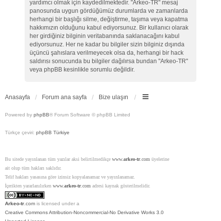
yardımcı olmak için kaydedilmektedir. "Arkeo-TR" mesaj
panosunda uygun gördüğümüz durumlarda ve zamanlarda
herhangi bir başlığı silme, değiştirme, taşıma veya kapatma
hakkımızın olduğunu kabul ediyorsunuz. Bir kullanıcı olarak
her girdiğiniz bilginin veritabanında saklanacağını kabul
ediyorsunuz. Her ne kadar bu bilgiler sizin bilginiz dışında
üçüncü şahıslara verilmeyecek olsa da, herhangi bir hack
saldırısı sonucunda bu bilgiler dağılırsa bundan "Arkeo-TR"
veya phpBB kesinlikle sorumlu değildir.
Anasayfa
Forum ana sayfa
Bize ulaşın
Powered by
phpBB
® Forum Software © phpBB Limited
Türkçe çeviri:
phpBB Türkiye
Bu sitede yayınlanan tüm yazılar aksi belirtilmedikçe
www.
arkeo-tr
.com
üyelerine
ait olup tüm hakları saklıdır.
Telif hakları yasasına göre izinsiz kopyalanamaz ve yayınlanamaz.
İçerikten yararlanılırken
www.
arkeo-tr
.com
adresi kaynak gösterilmelidir.
Arkeo-tr
.com
is licensed under a
Creative Commons Attribution-Noncommercial-No Derivative Works 3.0