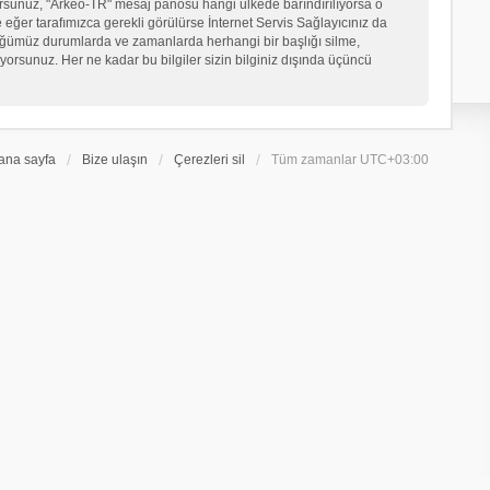
iyorsunuz, "Arkeo-TR" mesaj panosu hangi ülkede barındırılıyorsa o
er tarafımızca gerekli görülürse İnternet Servis Sağlayıcınız da
üğümüz durumlarda ve zamanlarda herhangi bir başlığı silme,
orsunuz. Her ne kadar bu bilgiler sizin bilginiz dışında üçüncü
ana sayfa
Bize ulaşın
Çerezleri sil
Tüm zamanlar
UTC+03:00