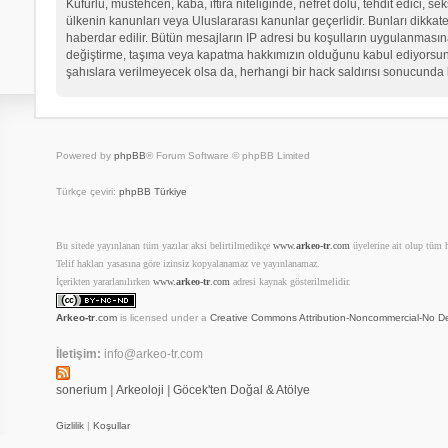
Küfürlü, müstehcen, kaba, iftira niteliğinde, nefret dolu, tehdit edici
ülkenin kanunları veya Uluslararası kanunlar geçerlidir. Bunları dikk
haberdar edilir. Bütün mesajların IP adresi bu koşulların uygulanma
değiştirme, taşıma veya kapatma hakkımızın olduğunu kabul ediyorsunuz.
şahıslara verilmeyecek olsa da, herhangi bir hack saldırısı sonucunda 
Powered by
phpBB
® Forum Software © phpBB Limited
Türkçe çeviri:
phpBB Türkiye
Bu sitede yayınlanan tüm yazılar aksi belirtilmedikçe
www.
arkeo-tr
.com
üyelerine ait olup tüm ha
Telif hakları yasasına göre izinsiz kopyalanamaz ve yayınlanamaz.
İçerikten yararlanılırken
www.
arkeo-tr
.com
adresi kaynak gösterilmelidir.
Arkeo-tr
.com
is licensed under a
Creative Commons Attribution-Noncommercial-No De
İletişim:
info@arkeo-tr.com
sonerium
|
Arkeoloji
|
Göcek'ten Doğal & Atölye
Gizlilik
|
Koşullar