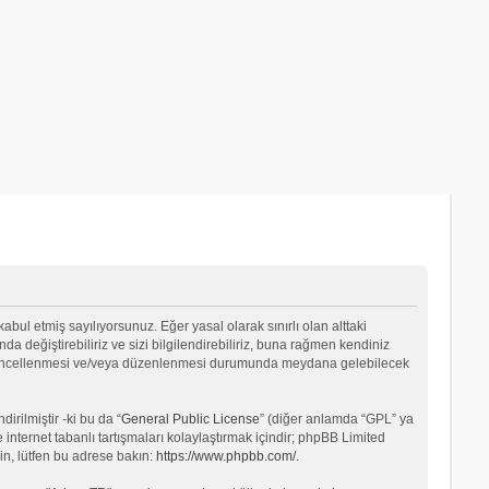
 kabul etmiş sayılıyorsunuz. Eğer yasal olarak sınırlı olan alttaki
değiştirebiliriz ve sizi bilgilendirebiliriz, buna rağmen kendiniz
ın güncellenmesi ve/veya düzenlenmesi durumunda meydana gelebilecek
rilmiştir -ki bu da “
General Public License
” (diğer anlamda “GPL” ya
internet tabanlı tartışmaları kolaylaştırmak içindir; phpBB Limited
in, lütfen bu adrese bakın:
https://www.phpbb.com/
.