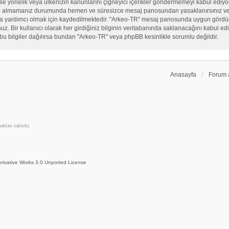
, sekse yönelik veya ülkenizin kanunlarını çiğneyici içerikler göndermemeyi kabul ed
ate almamanız durumunda hemen ve süresizce mesaj panosundan yasaklanırsınız ve eğ
sına yardımcı olmak için kaydedilmektedir. "Arkeo-TR" mesaj panosunda uygun görd
 Bir kullanıcı olarak her girdiğiniz bilginin veritabanında saklanacağını kabul ediy
bu bilgiler dağılırsa bundan "Arkeo-TR" veya phpBB kesinlikle sorumlu değildir.
Anasayfa
Forum 
kları saklıdır.
rivative Works 3.0 Unported License