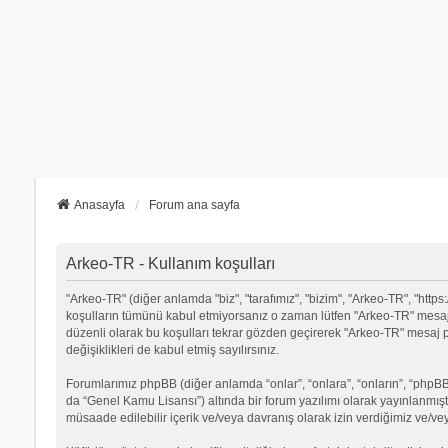
Anasayfa
Forum ana sayfa
Arkeo-TR - Kullanım koşulları
"Arkeo-TR" (diğer anlamda "biz", "tarafımız", "bizim", "Arkeo-TR", "https:/
koşulların tümünü kabul etmiyorsanız o zaman lütfen "Arkeo-TR" mesaj p
düzenli olarak bu koşulları tekrar gözden geçirerek "Arkeo-TR" mesa
değişiklikleri de kabul etmiş sayılırsınız.
Forumlarımız phpBB (diğer anlamda “onlar”, “onlara”, “onların”, “phpBB 
da “Genel Kamu Lisansı”) altında bir forum yazılımı olarak yayınlanmışt
müsaade edilebilir içerik ve/veya davranış olarak izin verdiğimiz ve/ve