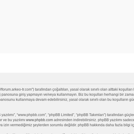
/forum.arkeo-tr.com") tarafından çoğaltılan, yasal olarak sınırlı olan alttaki koşulları
anosuna giriş yapmayın ve/veya kullanmayın. Biz bu koşulları herhangi bir zamanda 
j panosunu kullanmaya devam edebilirsiniz, yasal olarak sınırlı olan bu koşullar
yazılımı”, “www.phpbb.com”, “phpBB Limited”, “phpBB Takımları”) tarafından güçlendi
ır ve bu yazılımı
www.phpbb.com
adresinden indirebilirsiniz. phpBB yazılımı sadece 
ya izin vermediğimiz şeylerden sorumlu değildir. phpBB hakkında daha fazla bilgi iç