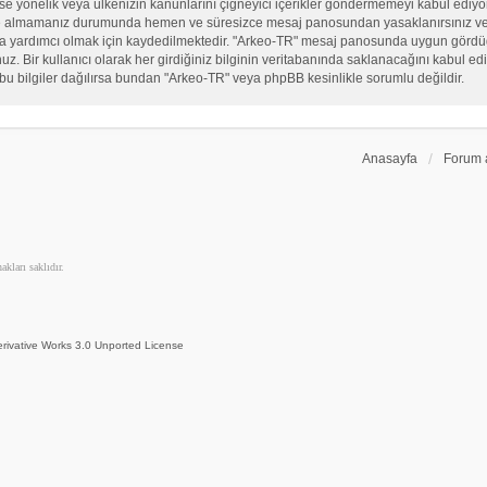
, sekse yönelik veya ülkenizin kanunlarını çiğneyici içerikler göndermemeyi kabul ed
ate almamanız durumunda hemen ve süresizce mesaj panosundan yasaklanırsınız ve eğ
sına yardımcı olmak için kaydedilmektedir. "Arkeo-TR" mesaj panosunda uygun görd
 Bir kullanıcı olarak her girdiğiniz bilginin veritabanında saklanacağını kabul ediy
bu bilgiler dağılırsa bundan "Arkeo-TR" veya phpBB kesinlikle sorumlu değildir.
Anasayfa
Forum 
kları saklıdır.
rivative Works 3.0 Unported License