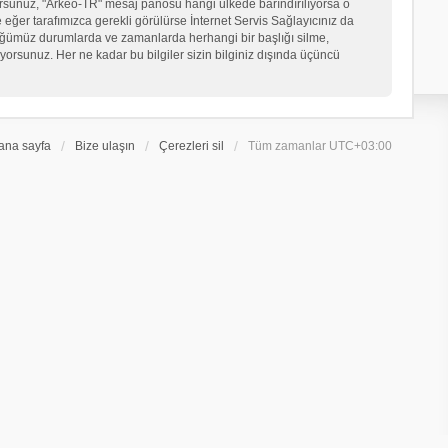
iyorsunuz, "Arkeo-TR" mesaj panosu hangi ülkede barındırılıyorsa o
er tarafımızca gerekli görülürse İnternet Servis Sağlayıcınız da
üğümüz durumlarda ve zamanlarda herhangi bir başlığı silme,
orsunuz. Her ne kadar bu bilgiler sizin bilginiz dışında üçüncü
ana sayfa
Bize ulaşın
Çerezleri sil
Tüm zamanlar
UTC+03:00