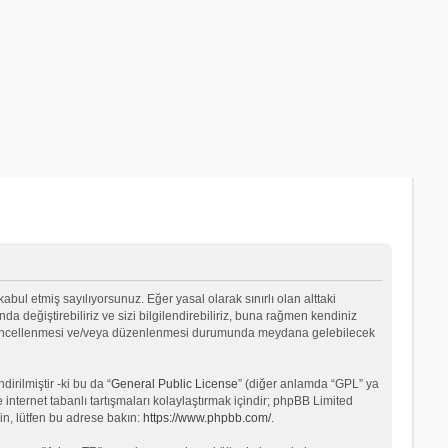
 kabul etmiş sayılıyorsunuz. Eğer yasal olarak sınırlı olan alttaki
değiştirebiliriz ve sizi bilgilendirebiliriz, buna rağmen kendiniz
ın güncellenmesi ve/veya düzenlenmesi durumunda meydana gelebilecek
rilmiştir -ki bu da “
General Public License
” (diğer anlamda “GPL” ya
internet tabanlı tartışmaları kolaylaştırmak içindir; phpBB Limited
in, lütfen bu adrese bakın:
https://www.phpbb.com/
.