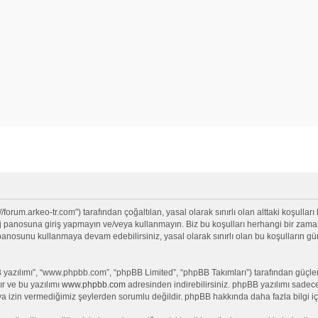
/forum.arkeo-tr.com") tarafından çoğaltılan, yasal olarak sınırlı olan alttaki koşulları
anosuna giriş yapmayın ve/veya kullanmayın. Biz bu koşulları herhangi bir zamanda 
j panosunu kullanmaya devam edebilirsiniz, yasal olarak sınırlı olan bu koşullar
yazılımı”, “www.phpbb.com”, “phpBB Limited”, “phpBB Takımları”) tarafından güçlendi
ır ve bu yazılımı
www.phpbb.com
adresinden indirebilirsiniz. phpBB yazılımı sadece 
ya izin vermediğimiz şeylerden sorumlu değildir. phpBB hakkında daha fazla bilgi iç