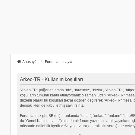
Anasayfa
Forum ana sayfa
Arkeo-TR - Kullanım koşulları
"Arkeo-TR" (diğer anlamda "biz", "tarafımız", "bizim", "Arkeo-TR", "https:/
koşulların tümünü kabul etmiyorsanız o zaman lütfen "Arkeo-TR" mesaj p
düzenli olarak bu koşulları tekrar gözden geçirerek "Arkeo-TR" mesa
değişiklikleri de kabul etmiş sayılırsınız.
Forumlarımız phpBB (diğer anlamda “onlar”, “onlara”, “onların”, “phpBB 
da “Genel Kamu Lisansı”) altında bir forum yazılımı olarak yayınlanmışt
müsaade edilebilir içerik ve/veya davranış olarak izin verdiğimiz ve/ve