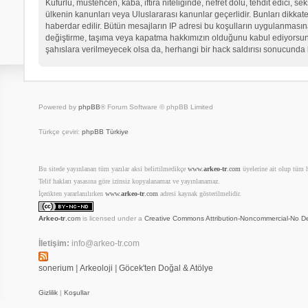
Küfürlü, müstehcen, kaba, iftira niteliğinde, nefret dolu, tehdit edici
ülkenin kanunları veya Uluslararası kanunlar geçerlidir. Bunları dikk
haberdar edilir. Bütün mesajların IP adresi bu koşulların uygulanma
değiştirme, taşıma veya kapatma hakkımızın olduğunu kabul ediyorsunuz.
şahıslara verilmeyecek olsa da, herhangi bir hack saldırısı sonucunda 
Powered by
phpBB
® Forum Software © phpBB Limited
Türkçe çeviri:
phpBB Türkiye
Bu sitede yayınlanan tüm yazılar aksi belirtilmedikçe
www.
arkeo-tr
.com
üyelerine ait olup tüm ha
Telif hakları yasasına göre izinsiz kopyalanamaz ve yayınlanamaz.
İçerikten yararlanılırken
www.
arkeo-tr
.com
adresi kaynak gösterilmelidir.
Arkeo-tr
.com
is licensed under a
Creative Commons Attribution-Noncommercial-No De
İletişim:
info@arkeo-tr.com
sonerium
|
Arkeoloji
|
Göcek'ten Doğal & Atölye
Gizlilik
|
Koşullar