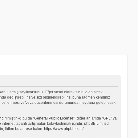
 kabul etmiş sayılıyorsunuz. Eğer yasal olarak sınırlı olan alttaki
değiştirebiliriz ve sizi bilgilendirebiliriz, buna rağmen kendiniz
ın güncellenmesi ve/veya düzenlenmesi durumunda meydana gelebilecek
rilmiştir -ki bu da “
General Public License
” (diğer anlamda “GPL” ya
internet tabanlı tartışmaları kolaylaştırmak içindir; phpBB Limited
in, lütfen bu adrese bakın:
https://www.phpbb.com/
.