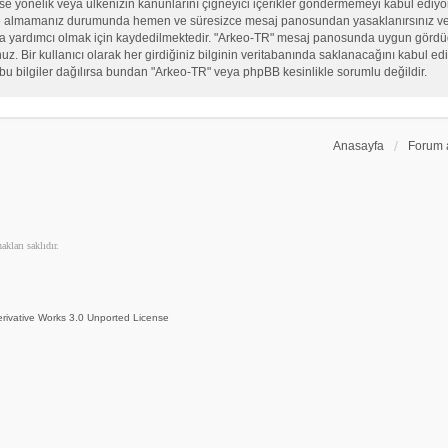
, sekse yönelik veya ülkenizin kanunlarını çiğneyici içerikler göndermemeyi kabul ed
ate almamanız durumunda hemen ve süresizce mesaj panosundan yasaklanırsınız ve eğ
sına yardımcı olmak için kaydedilmektedir. "Arkeo-TR" mesaj panosunda uygun görd
 Bir kullanıcı olarak her girdiğiniz bilginin veritabanında saklanacağını kabul ediy
bu bilgiler dağılırsa bundan "Arkeo-TR" veya phpBB kesinlikle sorumlu değildir.
Anasayfa
Forum 
kları saklıdır.
rivative Works 3.0 Unported License