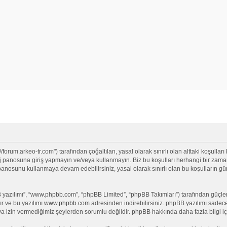
/forum.arkeo-tr.com") tarafından çoğaltılan, yasal olarak sınırlı olan alttaki koşulları
anosuna giriş yapmayın ve/veya kullanmayın. Biz bu koşulları herhangi bir zamanda 
j panosunu kullanmaya devam edebilirsiniz, yasal olarak sınırlı olan bu koşullar
yazılımı”, “www.phpbb.com”, “phpBB Limited”, “phpBB Takımları”) tarafından güçlendi
ır ve bu yazılımı
www.phpbb.com
adresinden indirebilirsiniz. phpBB yazılımı sadece 
ya izin vermediğimiz şeylerden sorumlu değildir. phpBB hakkında daha fazla bilgi iç