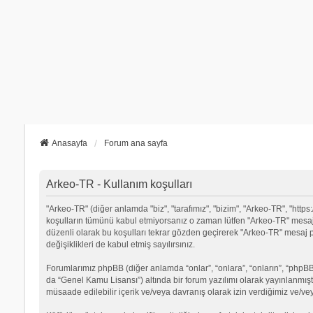
Anasayfa
Forum ana sayfa
Arkeo-TR - Kullanım koşulları
"Arkeo-TR" (diğer anlamda "biz", "tarafımız", "bizim", "Arkeo-TR", "https:/
koşulların tümünü kabul etmiyorsanız o zaman lütfen "Arkeo-TR" mesaj p
düzenli olarak bu koşulları tekrar gözden geçirerek "Arkeo-TR" mesa
değişiklikleri de kabul etmiş sayılırsınız.
Forumlarımız phpBB (diğer anlamda “onlar”, “onlara”, “onların”, “phpBB 
da “Genel Kamu Lisansı”) altında bir forum yazılımı olarak yayınlanmışt
müsaade edilebilir içerik ve/veya davranış olarak izin verdiğimiz ve/ve