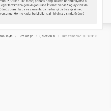
iyorsunuz, "Arkeo-TR" mesaj panosu hangi ülkede barındırılıyorsa o
er tarafımızca gerekli görülürse İnternet Servis Sağlayıcınız da
üğümüz durumlarda ve zamanlarda herhangi bir başlığı silme,
orsunuz. Her ne kadar bu bilgiler sizin bilginiz dışında üçüncü
ana sayfa
Bize ulaşın
Çerezleri sil
Tüm zamanlar
UTC+03:00