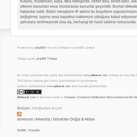
Küfürlü, müstehcen, kaba, iftira niteliğinde, nefret dolu, tehdit edici
ülkenin kanunları veya Uluslararası kanunlar geçerlidir. Bunları dikk
haberdar edilir. Bütün mesajların IP adresi bu koşulların uygulanma
değiştirme, taşıma veya kapatma hakkımızın olduğunu kabul ediyorsunuz.
şahıslara verilmeyecek olsa da, herhangi bir hack saldırısı sonucunda 
Powered by
phpBB
® Forum Software © phpBB Limited
Türkçe çeviri:
phpBB Türkiye
Bu sitede yayınlanan tüm yazılar aksi belirtilmedikçe
www.
arkeo-tr
.com
üyelerine ait olup tüm ha
Telif hakları yasasına göre izinsiz kopyalanamaz ve yayınlanamaz.
İçerikten yararlanılırken
www.
arkeo-tr
.com
adresi kaynak gösterilmelidir.
Arkeo-tr
.com
is licensed under a
Creative Commons Attribution-Noncommercial-No De
İletişim:
info@arkeo-tr.com
sonerium
|
Arkeoloji
|
Göcek'ten Doğal & Atölye
Gizlilik
|
Koşullar