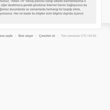
iyorsunuz, "Arkeo-TR" mesaj panosu hangi ülkede barındırılıyorsa o
er tarafımızca gerekli görülürse İnternet Servis Sağlayıcınız da
üğümüz durumlarda ve zamanlarda herhangi bir başlığı silme,
orsunuz. Her ne kadar bu bilgiler sizin bilginiz dışında üçüncü
ana sayfa
Bize ulaşın
Çerezleri sil
Tüm zamanlar
UTC+03:00