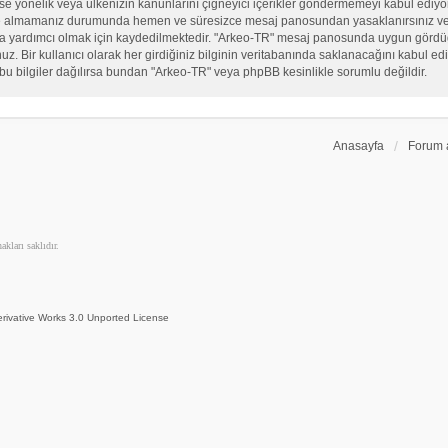
, sekse yönelik veya ülkenizin kanunlarını çiğneyici içerikler göndermemeyi kabul ed
ate almamanız durumunda hemen ve süresizce mesaj panosundan yasaklanırsınız ve eğ
sına yardımcı olmak için kaydedilmektedir. "Arkeo-TR" mesaj panosunda uygun görd
 Bir kullanıcı olarak her girdiğiniz bilginin veritabanında saklanacağını kabul ediy
bu bilgiler dağılırsa bundan "Arkeo-TR" veya phpBB kesinlikle sorumlu değildir.
Anasayfa
Forum 
kları saklıdır.
rivative Works 3.0 Unported License