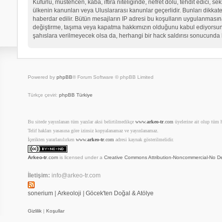
Küfürlü, müstehcen, kaba, iftira niteliğinde, nefret dolu, tehdit edici
ülkenin kanunları veya Uluslararası kanunlar geçerlidir. Bunları dikk
haberdar edilir. Bütün mesajların IP adresi bu koşulların uygulanma
değiştirme, taşıma veya kapatma hakkımızın olduğunu kabul ediyorsunuz.
şahıslara verilmeyecek olsa da, herhangi bir hack saldırısı sonucunda 
Powered by
phpBB
® Forum Software © phpBB Limited
Türkçe çeviri:
phpBB Türkiye
Bu sitede yayınlanan tüm yazılar aksi belirtilmedikçe
www.
arkeo-tr
.com
üyelerine ait olup tüm ha
Telif hakları yasasına göre izinsiz kopyalanamaz ve yayınlanamaz.
İçerikten yararlanılırken
www.
arkeo-tr
.com
adresi kaynak gösterilmelidir.
Arkeo-tr
.com
is licensed under a
Creative Commons Attribution-Noncommercial-No De
İletişim:
info@arkeo-tr.com
sonerium
|
Arkeoloji
|
Göcek'ten Doğal & Atölye
Gizlilik
|
Koşullar