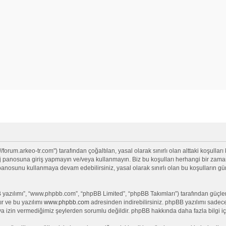
/forum.arkeo-tr.com") tarafından çoğaltılan, yasal olarak sınırlı olan alttaki koşulları
anosuna giriş yapmayın ve/veya kullanmayın. Biz bu koşulları herhangi bir zamanda 
j panosunu kullanmaya devam edebilirsiniz, yasal olarak sınırlı olan bu koşullar
yazılımı”, “www.phpbb.com”, “phpBB Limited”, “phpBB Takımları”) tarafından güçlendi
ır ve bu yazılımı
www.phpbb.com
adresinden indirebilirsiniz. phpBB yazılımı sadece 
ya izin vermediğimiz şeylerden sorumlu değildir. phpBB hakkında daha fazla bilgi iç