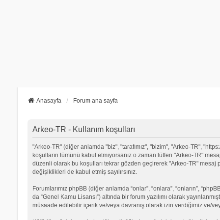
Anasayfa
Forum ana sayfa
Arkeo-TR - Kullanım koşulları
"Arkeo-TR" (diğer anlamda "biz", "tarafımız", "bizim", "Arkeo-TR", "https:/
koşulların tümünü kabul etmiyorsanız o zaman lütfen "Arkeo-TR" mesaj p
düzenli olarak bu koşulları tekrar gözden geçirerek "Arkeo-TR" mesa
değişiklikleri de kabul etmiş sayılırsınız.
Forumlarımız phpBB (diğer anlamda “onlar”, “onlara”, “onların”, “phpBB 
da “Genel Kamu Lisansı”) altında bir forum yazılımı olarak yayınlanmışt
müsaade edilebilir içerik ve/veya davranış olarak izin verdiğimiz ve/ve