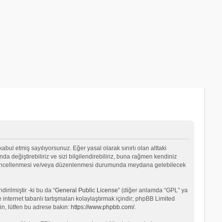
 kabul etmiş sayılıyorsunuz. Eğer yasal olarak sınırlı olan alttaki
değiştirebiliriz ve sizi bilgilendirebiliriz, buna rağmen kendiniz
ın güncellenmesi ve/veya düzenlenmesi durumunda meydana gelebilecek
rilmiştir -ki bu da “
General Public License
” (diğer anlamda “GPL” ya
internet tabanlı tartışmaları kolaylaştırmak içindir; phpBB Limited
in, lütfen bu adrese bakın:
https://www.phpbb.com/
.