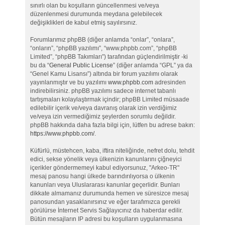
sınırlı olan bu koşulların güncellenmesi ve/veya
düzenlenmesi durumunda meydana gelebilecek
değişiklikleri de kabul etmiş sayılırsınız.
Forumlarımız phpBB (diğer anlamda “onlar”, “onlara”,
“onların”, “phpBB yazılımı”, “www.phpbb.com”, “phpBB
Limited”, “phpBB Takımları”) tarafından güçlendirilmiştir -ki
bu da “
General Public License
” (diğer anlamda “GPL” ya da
“Genel Kamu Lisansı”) altında bir forum yazılımı olarak
yayınlanmıştır ve bu yazılımı
www.phpbb.com
adresinden
indirebilirsiniz. phpBB yazılımı sadece internet tabanlı
tartışmaları kolaylaştırmak içindir; phpBB Limited müsaade
edilebilir içerik ve/veya davranış olarak izin verdiğimiz
ve/veya izin vermediğimiz şeylerden sorumlu değildir.
phpBB hakkında daha fazla bilgi için, lütfen bu adrese bakın:
https://www.phpbb.com/
.
Küfürlü, müstehcen, kaba, iftira niteliğinde, nefret dolu, tehdit
edici, sekse yönelik veya ülkenizin kanunlarını çiğneyici
içerikler göndermemeyi kabul ediyorsunuz, "Arkeo-TR"
mesaj panosu hangi ülkede barındırılıyorsa o ülkenin
kanunları veya Uluslararası kanunlar geçerlidir. Bunları
dikkate almamanız durumunda hemen ve süresizce mesaj
panosundan yasaklanırsınız ve eğer tarafımızca gerekli
görülürse İnternet Servis Sağlayıcınız da haberdar edilir.
Bütün mesajların IP adresi bu koşulların uygulanmasına