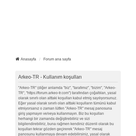
Anasayfa
Forum ana sayfa
Arkeo-TR - Kullanım koşulları
"Arkeo-TR" (diğer anlamda "biz", "tarafımız", "bizim", "Arkeo-
TR", "https://forum.arkeo-tr.com") tarafından çoğaltılan, yasal
olarak sınırlı olan alttaki koşulları kabul etmiş sayılıyorsunuz.
Eğer yasal olarak sınırlı olan alttaki koşulların tümünü kabul
etmiyorsanız o zaman lütfen "Arkeo-TR" mesaj panosuna
giriş yapmayın ve/veya kullanmayın. Biz bu koşulları
herhangi bir zamanda değiştirebiliriz ve sizi
bilgilendirebiliriz, buna rağmen kendiniz düzenli olarak bu
koşulları tekrar gözden geçirerek "Arkeo-TR" mesaj
panosunu kullanmaya devam edebilirsiniz, yasal olarak