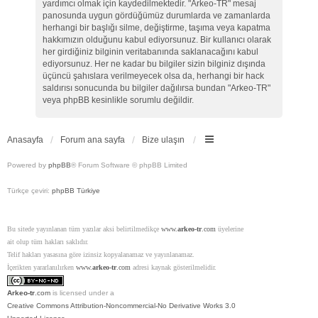
yardımcı olmak için kaydedilmektedir. "Arkeo-TR" mesaj
panosunda uygun gördüğümüz durumlarda ve zamanlarda
herhangi bir başlığı silme, değiştirme, taşıma veya kapatma
hakkımızın olduğunu kabul ediyorsunuz. Bir kullanıcı olarak
her girdiğiniz bilginin veritabanında saklanacağını kabul
ediyorsunuz. Her ne kadar bu bilgiler sizin bilginiz dışında
üçüncü şahıslara verilmeyecek olsa da, herhangi bir hack
saldırısı sonucunda bu bilgiler dağılırsa bundan "Arkeo-TR"
veya phpBB kesinlikle sorumlu değildir.
Anasayfa
Forum ana sayfa
Bize ulaşın
Powered by
phpBB
® Forum Software © phpBB Limited
Türkçe çeviri:
phpBB Türkiye
Bu sitede yayınlanan tüm yazılar aksi belirtilmedikçe
www.
arkeo-tr
.com
üyelerine
ait olup tüm hakları saklıdır.
Telif hakları yasasına göre izinsiz kopyalanamaz ve yayınlanamaz.
İçerikten yararlanılırken
www.
arkeo-tr
.com
adresi kaynak gösterilmelidir.
Arkeo-tr
.com
is licensed under a
Creative Commons Attribution-Noncommercial-No Derivative Works 3.0