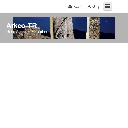
Kayıt
Giriş
Arkeo-TR
Genç Arkeoloji Forumları