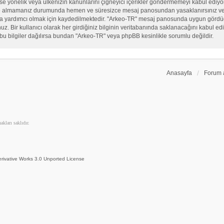
, sekse yönelik veya ülkenizin kanunlarını çiğneyici içerikler göndermemeyi kabul ed
ate almamanız durumunda hemen ve süresizce mesaj panosundan yasaklanırsınız ve eğ
sına yardımcı olmak için kaydedilmektedir. "Arkeo-TR" mesaj panosunda uygun görd
 Bir kullanıcı olarak her girdiğiniz bilginin veritabanında saklanacağını kabul ediy
bu bilgiler dağılırsa bundan "Arkeo-TR" veya phpBB kesinlikle sorumlu değildir.
Anasayfa
Forum 
kları saklıdır.
rivative Works 3.0 Unported License