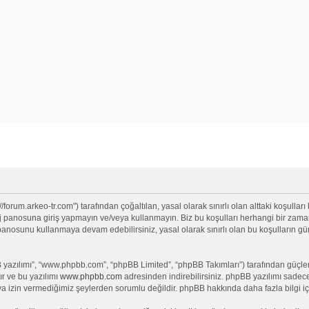
/forum.arkeo-tr.com") tarafından çoğaltılan, yasal olarak sınırlı olan alttaki koşulları
anosuna giriş yapmayın ve/veya kullanmayın. Biz bu koşulları herhangi bir zamanda 
j panosunu kullanmaya devam edebilirsiniz, yasal olarak sınırlı olan bu koşullar
yazılımı”, “www.phpbb.com”, “phpBB Limited”, “phpBB Takımları”) tarafından güçlendi
ır ve bu yazılımı
www.phpbb.com
adresinden indirebilirsiniz. phpBB yazılımı sadece 
ya izin vermediğimiz şeylerden sorumlu değildir. phpBB hakkında daha fazla bilgi iç