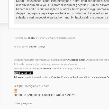
Küfürlü, müstehcen, kaba, iftira niteliğinde, nefret dolu, tehdit edici
ülkenin kanunları veya Uluslararası kanunlar geçerlidir. Bunları dikk
haberdar edilir. Bütün mesajların IP adresi bu koşulların uygulanma
değiştirme, taşıma veya kapatma hakkımızın olduğunu kabul ediyorsunuz.
şahıslara verilmeyecek olsa da, herhangi bir hack saldırısı sonucunda 
Powered by
phpBB
® Forum Software © phpBB Limited
Türkçe çeviri:
phpBB Türkiye
Bu sitede yayınlanan tüm yazılar aksi belirtilmedikçe
www.
arkeo-tr
.com
üyelerine ait olup tüm ha
Telif hakları yasasına göre izinsiz kopyalanamaz ve yayınlanamaz.
İçerikten yararlanılırken
www.
arkeo-tr
.com
adresi kaynak gösterilmelidir.
Arkeo-tr
.com
is licensed under a
Creative Commons Attribution-Noncommercial-No De
İletişim:
info@arkeo-tr.com
sonerium
|
Arkeoloji
|
Göcek'ten Doğal & Atölye
Gizlilik
|
Koşullar