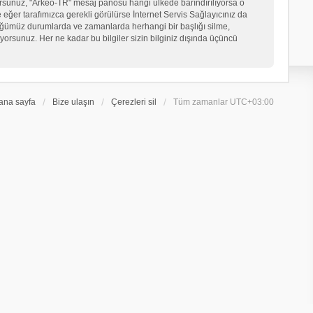
iyorsunuz, "Arkeo-TR" mesaj panosu hangi ülkede barındırılıyorsa o
er tarafımızca gerekli görülürse İnternet Servis Sağlayıcınız da
üğümüz durumlarda ve zamanlarda herhangi bir başlığı silme,
orsunuz. Her ne kadar bu bilgiler sizin bilginiz dışında üçüncü
ana sayfa
Bize ulaşın
Çerezleri sil
Tüm zamanlar
UTC+03:00