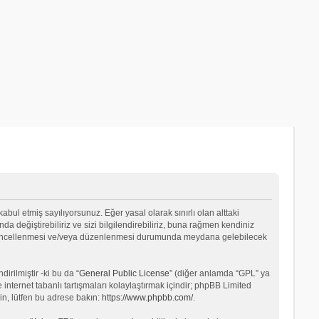
 kabul etmiş sayılıyorsunuz. Eğer yasal olarak sınırlı olan alttaki
değiştirebiliriz ve sizi bilgilendirebiliriz, buna rağmen kendiniz
ın güncellenmesi ve/veya düzenlenmesi durumunda meydana gelebilecek
rilmiştir -ki bu da “
General Public License
” (diğer anlamda “GPL” ya
internet tabanlı tartışmaları kolaylaştırmak içindir; phpBB Limited
in, lütfen bu adrese bakın:
https://www.phpbb.com/
.