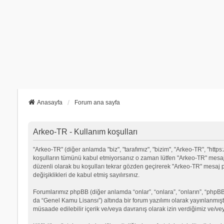
Anasayfa
Forum ana sayfa
Arkeo-TR - Kullanım koşulları
"Arkeo-TR" (diğer anlamda "biz", "tarafımız", "bizim", "Arkeo-TR", "https:/
koşulların tümünü kabul etmiyorsanız o zaman lütfen "Arkeo-TR" mesaj p
düzenli olarak bu koşulları tekrar gözden geçirerek "Arkeo-TR" mesa
değişiklikleri de kabul etmiş sayılırsınız.
Forumlarımız phpBB (diğer anlamda “onlar”, “onlara”, “onların”, “phpBB 
da “Genel Kamu Lisansı”) altında bir forum yazılımı olarak yayınlanmışt
müsaade edilebilir içerik ve/veya davranış olarak izin verdiğimiz ve/ve