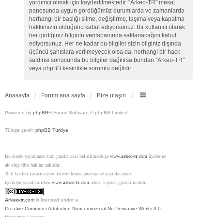
yardımcı olmak için kaydedilmektedir. "Arkeo-TR" mesaj
panosunda uygun gördüğümüz durumlarda ve zamanlarda
herhangi bir başlığı silme, değiştirme, taşıma veya kapatma
hakkımızın olduğunu kabul ediyorsunuz. Bir kullanıcı olarak
her girdiğiniz bilginin veritabanında saklanacağını kabul
ediyorsunuz. Her ne kadar bu bilgiler sizin bilginiz dışında
üçüncü şahıslara verilmeyecek olsa da, herhangi bir hack
saldırısı sonucunda bu bilgiler dağılırsa bundan "Arkeo-TR"
veya phpBB kesinlikle sorumlu değildir.
Anasayfa
Forum ana sayfa
Bize ulaşın
Powered by
phpBB
® Forum Software © phpBB Limited
Türkçe çeviri:
phpBB Türkiye
Bu sitede yayınlanan tüm yazılar aksi belirtilmedikçe
www.
arkeo-tr
.com
üyelerine
ait olup tüm hakları saklıdır.
Telif hakları yasasına göre izinsiz kopyalanamaz ve yayınlanamaz.
İçerikten yararlanılırken
www.
arkeo-tr
.com
adresi kaynak gösterilmelidir.
Arkeo-tr
.com
is licensed under a
Creative Commons Attribution-Noncommercial-No Derivative Works 3.0