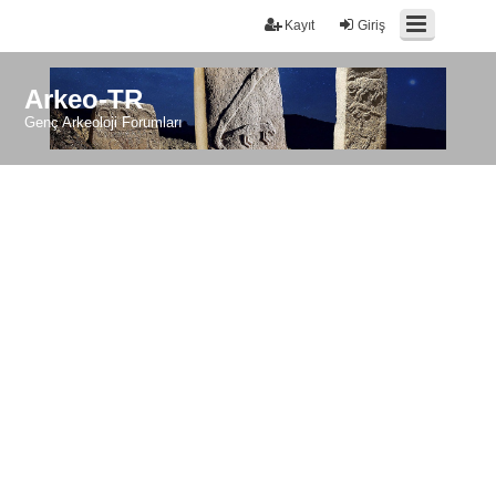
Kayıt
Giriş
Arkeo-TR
Genç Arkeoloji Forumları