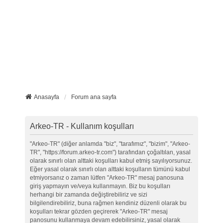
Anasayfa
Forum ana sayfa
Arkeo-TR - Kullanım koşulları
"Arkeo-TR" (diğer anlamda "biz", "tarafımız", "bizim", "Arkeo-
TR", "https://forum.arkeo-tr.com") tarafından çoğaltılan, yasal
olarak sınırlı olan alttaki koşulları kabul etmiş sayılıyorsunuz.
Eğer yasal olarak sınırlı olan alttaki koşulların tümünü kabul
etmiyorsanız o zaman lütfen "Arkeo-TR" mesaj panosuna
giriş yapmayın ve/veya kullanmayın. Biz bu koşulları
herhangi bir zamanda değiştirebiliriz ve sizi
bilgilendirebiliriz, buna rağmen kendiniz düzenli olarak bu
koşulları tekrar gözden geçirerek "Arkeo-TR" mesaj
panosunu kullanmaya devam edebilirsiniz, yasal olarak