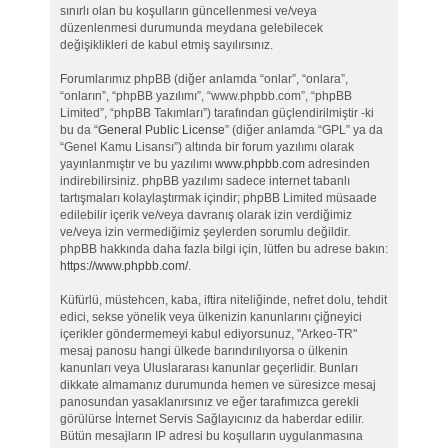
sınırlı olan bu koşulların güncellenmesi ve/veya
düzenlenmesi durumunda meydana gelebilecek
değişiklikleri de kabul etmiş sayılırsınız.
Forumlarımız phpBB (diğer anlamda “onlar”, “onlara”,
“onların”, “phpBB yazılımı”, “www.phpbb.com”, “phpBB
Limited”, “phpBB Takımları”) tarafından güçlendirilmiştir -ki
bu da “
General Public License
” (diğer anlamda “GPL” ya da
“Genel Kamu Lisansı”) altında bir forum yazılımı olarak
yayınlanmıştır ve bu yazılımı
www.phpbb.com
adresinden
indirebilirsiniz. phpBB yazılımı sadece internet tabanlı
tartışmaları kolaylaştırmak içindir; phpBB Limited müsaade
edilebilir içerik ve/veya davranış olarak izin verdiğimiz
ve/veya izin vermediğimiz şeylerden sorumlu değildir.
phpBB hakkında daha fazla bilgi için, lütfen bu adrese bakın:
https://www.phpbb.com/
.
Küfürlü, müstehcen, kaba, iftira niteliğinde, nefret dolu, tehdit
edici, sekse yönelik veya ülkenizin kanunlarını çiğneyici
içerikler göndermemeyi kabul ediyorsunuz, "Arkeo-TR"
mesaj panosu hangi ülkede barındırılıyorsa o ülkenin
kanunları veya Uluslararası kanunlar geçerlidir. Bunları
dikkate almamanız durumunda hemen ve süresizce mesaj
panosundan yasaklanırsınız ve eğer tarafımızca gerekli
görülürse İnternet Servis Sağlayıcınız da haberdar edilir.
Bütün mesajların IP adresi bu koşulların uygulanmasına