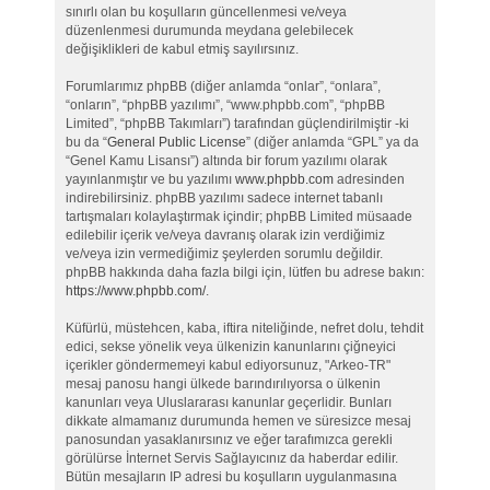
sınırlı olan bu koşulların güncellenmesi ve/veya
düzenlenmesi durumunda meydana gelebilecek
değişiklikleri de kabul etmiş sayılırsınız.
Forumlarımız phpBB (diğer anlamda “onlar”, “onlara”,
“onların”, “phpBB yazılımı”, “www.phpbb.com”, “phpBB
Limited”, “phpBB Takımları”) tarafından güçlendirilmiştir -ki
bu da “
General Public License
” (diğer anlamda “GPL” ya da
“Genel Kamu Lisansı”) altında bir forum yazılımı olarak
yayınlanmıştır ve bu yazılımı
www.phpbb.com
adresinden
indirebilirsiniz. phpBB yazılımı sadece internet tabanlı
tartışmaları kolaylaştırmak içindir; phpBB Limited müsaade
edilebilir içerik ve/veya davranış olarak izin verdiğimiz
ve/veya izin vermediğimiz şeylerden sorumlu değildir.
phpBB hakkında daha fazla bilgi için, lütfen bu adrese bakın:
https://www.phpbb.com/
.
Küfürlü, müstehcen, kaba, iftira niteliğinde, nefret dolu, tehdit
edici, sekse yönelik veya ülkenizin kanunlarını çiğneyici
içerikler göndermemeyi kabul ediyorsunuz, "Arkeo-TR"
mesaj panosu hangi ülkede barındırılıyorsa o ülkenin
kanunları veya Uluslararası kanunlar geçerlidir. Bunları
dikkate almamanız durumunda hemen ve süresizce mesaj
panosundan yasaklanırsınız ve eğer tarafımızca gerekli
görülürse İnternet Servis Sağlayıcınız da haberdar edilir.
Bütün mesajların IP adresi bu koşulların uygulanmasına