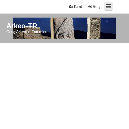
Kayıt
Giriş
Arkeo-TR
Genç Arkeoloji Forumları