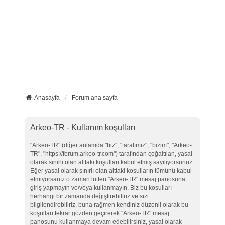
Anasayfa
Forum ana sayfa
Arkeo-TR - Kullanım koşulları
"Arkeo-TR" (diğer anlamda "biz", "tarafımız", "bizim", "Arkeo-
TR", "https://forum.arkeo-tr.com") tarafından çoğaltılan, yasal
olarak sınırlı olan alttaki koşulları kabul etmiş sayılıyorsunuz.
Eğer yasal olarak sınırlı olan alttaki koşulların tümünü kabul
etmiyorsanız o zaman lütfen "Arkeo-TR" mesaj panosuna
giriş yapmayın ve/veya kullanmayın. Biz bu koşulları
herhangi bir zamanda değiştirebiliriz ve sizi
bilgilendirebiliriz, buna rağmen kendiniz düzenli olarak bu
koşulları tekrar gözden geçirerek "Arkeo-TR" mesaj
panosunu kullanmaya devam edebilirsiniz, yasal olarak