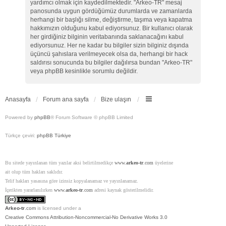
yardımcı olmak için kaydedilmektedir. "Arkeo-TR" mesaj
panosunda uygun gördüğümüz durumlarda ve zamanlarda
herhangi bir başlığı silme, değiştirme, taşıma veya kapatma
hakkımızın olduğunu kabul ediyorsunuz. Bir kullanıcı olarak
her girdiğiniz bilginin veritabanında saklanacağını kabul
ediyorsunuz. Her ne kadar bu bilgiler sizin bilginiz dışında
üçüncü şahıslara verilmeyecek olsa da, herhangi bir hack
saldırısı sonucunda bu bilgiler dağılırsa bundan "Arkeo-TR"
veya phpBB kesinlikle sorumlu değildir.
Anasayfa
Forum ana sayfa
Bize ulaşın
Powered by
phpBB
® Forum Software © phpBB Limited
Türkçe çeviri:
phpBB Türkiye
Bu sitede yayınlanan tüm yazılar aksi belirtilmedikçe
www.
arkeo-tr
.com
üyelerine
ait olup tüm hakları saklıdır.
Telif hakları yasasına göre izinsiz kopyalanamaz ve yayınlanamaz.
İçerikten yararlanılırken
www.
arkeo-tr
.com
adresi kaynak gösterilmelidir.
Arkeo-tr
.com
is licensed under a
Creative Commons Attribution-Noncommercial-No Derivative Works 3.0