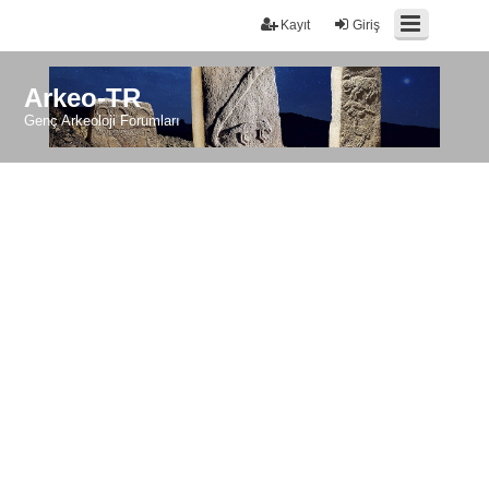
Kayıt
Giriş
Arkeo-TR
Genç Arkeoloji Forumları