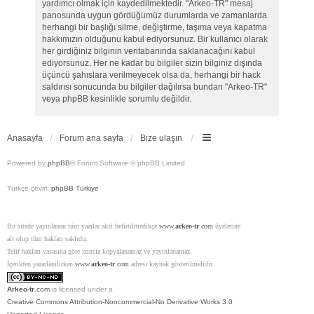
yardımcı olmak için kaydedilmektedir. "Arkeo-TR" mesaj
panosunda uygun gördüğümüz durumlarda ve zamanlarda
herhangi bir başlığı silme, değiştirme, taşıma veya kapatma
hakkımızın olduğunu kabul ediyorsunuz. Bir kullanıcı olarak
her girdiğiniz bilginin veritabanında saklanacağını kabul
ediyorsunuz. Her ne kadar bu bilgiler sizin bilginiz dışında
üçüncü şahıslara verilmeyecek olsa da, herhangi bir hack
saldırısı sonucunda bu bilgiler dağılırsa bundan "Arkeo-TR"
veya phpBB kesinlikle sorumlu değildir.
Anasayfa
Forum ana sayfa
Bize ulaşın
Powered by
phpBB
® Forum Software © phpBB Limited
Türkçe çeviri:
phpBB Türkiye
Bu sitede yayınlanan tüm yazılar aksi belirtilmedikçe
www.
arkeo-tr
.com
üyelerine
ait olup tüm hakları saklıdır.
Telif hakları yasasına göre izinsiz kopyalanamaz ve yayınlanamaz.
İçerikten yararlanılırken
www.
arkeo-tr
.com
adresi kaynak gösterilmelidir.
Arkeo-tr
.com
is licensed under a
Creative Commons Attribution-Noncommercial-No Derivative Works 3.0