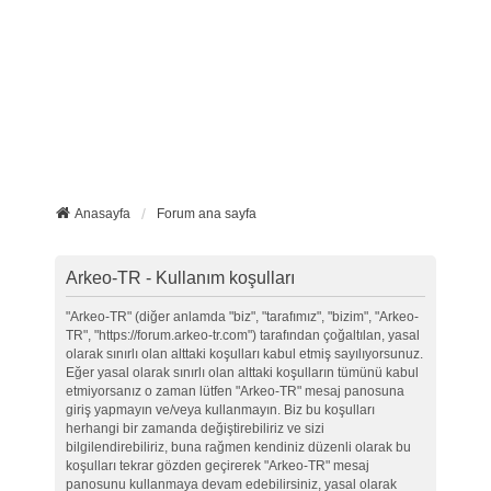
Anasayfa
Forum ana sayfa
Arkeo-TR - Kullanım koşulları
"Arkeo-TR" (diğer anlamda "biz", "tarafımız", "bizim", "Arkeo-
TR", "https://forum.arkeo-tr.com") tarafından çoğaltılan, yasal
olarak sınırlı olan alttaki koşulları kabul etmiş sayılıyorsunuz.
Eğer yasal olarak sınırlı olan alttaki koşulların tümünü kabul
etmiyorsanız o zaman lütfen "Arkeo-TR" mesaj panosuna
giriş yapmayın ve/veya kullanmayın. Biz bu koşulları
herhangi bir zamanda değiştirebiliriz ve sizi
bilgilendirebiliriz, buna rağmen kendiniz düzenli olarak bu
koşulları tekrar gözden geçirerek "Arkeo-TR" mesaj
panosunu kullanmaya devam edebilirsiniz, yasal olarak