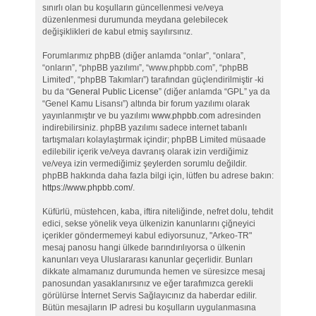
sınırlı olan bu koşulların güncellenmesi ve/veya
düzenlenmesi durumunda meydana gelebilecek
değişiklikleri de kabul etmiş sayılırsınız.
Forumlarımız phpBB (diğer anlamda “onlar”, “onlara”,
“onların”, “phpBB yazılımı”, “www.phpbb.com”, “phpBB
Limited”, “phpBB Takımları”) tarafından güçlendirilmiştir -ki
bu da “
General Public License
” (diğer anlamda “GPL” ya da
“Genel Kamu Lisansı”) altında bir forum yazılımı olarak
yayınlanmıştır ve bu yazılımı
www.phpbb.com
adresinden
indirebilirsiniz. phpBB yazılımı sadece internet tabanlı
tartışmaları kolaylaştırmak içindir; phpBB Limited müsaade
edilebilir içerik ve/veya davranış olarak izin verdiğimiz
ve/veya izin vermediğimiz şeylerden sorumlu değildir.
phpBB hakkında daha fazla bilgi için, lütfen bu adrese bakın:
https://www.phpbb.com/
.
Küfürlü, müstehcen, kaba, iftira niteliğinde, nefret dolu, tehdit
edici, sekse yönelik veya ülkenizin kanunlarını çiğneyici
içerikler göndermemeyi kabul ediyorsunuz, "Arkeo-TR"
mesaj panosu hangi ülkede barındırılıyorsa o ülkenin
kanunları veya Uluslararası kanunlar geçerlidir. Bunları
dikkate almamanız durumunda hemen ve süresizce mesaj
panosundan yasaklanırsınız ve eğer tarafımızca gerekli
görülürse İnternet Servis Sağlayıcınız da haberdar edilir.
Bütün mesajların IP adresi bu koşulların uygulanmasına