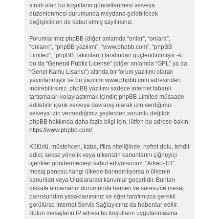
sınırlı olan bu koşulların güncellenmesi ve/veya
düzenlenmesi durumunda meydana gelebilecek
değişiklikleri de kabul etmiş sayılırsınız.
Forumlarımız phpBB (diğer anlamda “onlar”, “onlara”,
“onların”, “phpBB yazılımı”, “www.phpbb.com”, “phpBB
Limited”, “phpBB Takımları”) tarafından güçlendirilmiştir -ki
bu da “
General Public License
” (diğer anlamda “GPL” ya da
“Genel Kamu Lisansı”) altında bir forum yazılımı olarak
yayınlanmıştır ve bu yazılımı
www.phpbb.com
adresinden
indirebilirsiniz. phpBB yazılımı sadece internet tabanlı
tartışmaları kolaylaştırmak içindir; phpBB Limited müsaade
edilebilir içerik ve/veya davranış olarak izin verdiğimiz
ve/veya izin vermediğimiz şeylerden sorumlu değildir.
phpBB hakkında daha fazla bilgi için, lütfen bu adrese bakın:
https://www.phpbb.com/
.
Küfürlü, müstehcen, kaba, iftira niteliğinde, nefret dolu, tehdit
edici, sekse yönelik veya ülkenizin kanunlarını çiğneyici
içerikler göndermemeyi kabul ediyorsunuz, "Arkeo-TR"
mesaj panosu hangi ülkede barındırılıyorsa o ülkenin
kanunları veya Uluslararası kanunlar geçerlidir. Bunları
dikkate almamanız durumunda hemen ve süresizce mesaj
panosundan yasaklanırsınız ve eğer tarafımızca gerekli
görülürse İnternet Servis Sağlayıcınız da haberdar edilir.
Bütün mesajların IP adresi bu koşulların uygulanmasına