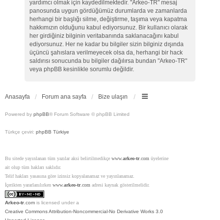
yardımcı olmak için kaydedilmektedir. "Arkeo-TR" mesaj
panosunda uygun gördüğümüz durumlarda ve zamanlarda
herhangi bir başlığı silme, değiştirme, taşıma veya kapatma
hakkımızın olduğunu kabul ediyorsunuz. Bir kullanıcı olarak
her girdiğiniz bilginin veritabanında saklanacağını kabul
ediyorsunuz. Her ne kadar bu bilgiler sizin bilginiz dışında
üçüncü şahıslara verilmeyecek olsa da, herhangi bir hack
saldırısı sonucunda bu bilgiler dağılırsa bundan "Arkeo-TR"
veya phpBB kesinlikle sorumlu değildir.
Anasayfa
Forum ana sayfa
Bize ulaşın
Powered by
phpBB
® Forum Software © phpBB Limited
Türkçe çeviri:
phpBB Türkiye
Bu sitede yayınlanan tüm yazılar aksi belirtilmedikçe
www.
arkeo-tr
.com
üyelerine
ait olup tüm hakları saklıdır.
Telif hakları yasasına göre izinsiz kopyalanamaz ve yayınlanamaz.
İçerikten yararlanılırken
www.
arkeo-tr
.com
adresi kaynak gösterilmelidir.
Arkeo-tr
.com
is licensed under a
Creative Commons Attribution-Noncommercial-No Derivative Works 3.0