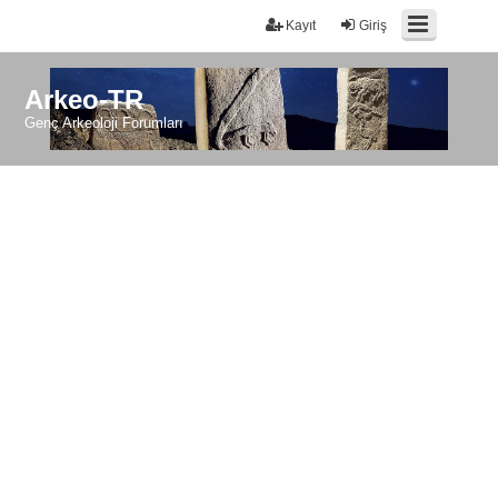
Kayıt
Giriş
Arkeo-TR
Genç Arkeoloji Forumları