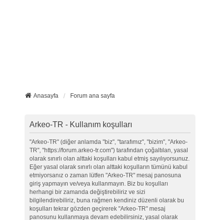
Anasayfa
Forum ana sayfa
Arkeo-TR - Kullanım koşulları
"Arkeo-TR" (diğer anlamda "biz", "tarafımız", "bizim", "Arkeo-
TR", "https://forum.arkeo-tr.com") tarafından çoğaltılan, yasal
olarak sınırlı olan alttaki koşulları kabul etmiş sayılıyorsunuz.
Eğer yasal olarak sınırlı olan alttaki koşulların tümünü kabul
etmiyorsanız o zaman lütfen "Arkeo-TR" mesaj panosuna
giriş yapmayın ve/veya kullanmayın. Biz bu koşulları
herhangi bir zamanda değiştirebiliriz ve sizi
bilgilendirebiliriz, buna rağmen kendiniz düzenli olarak bu
koşulları tekrar gözden geçirerek "Arkeo-TR" mesaj
panosunu kullanmaya devam edebilirsiniz, yasal olarak