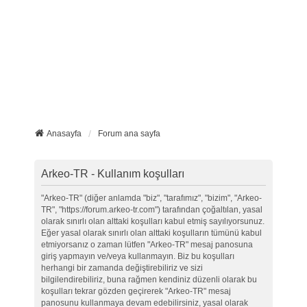
Anasayfa
Forum ana sayfa
Arkeo-TR - Kullanım koşulları
"Arkeo-TR" (diğer anlamda "biz", "tarafımız", "bizim", "Arkeo-
TR", "https://forum.arkeo-tr.com") tarafından çoğaltılan, yasal
olarak sınırlı olan alttaki koşulları kabul etmiş sayılıyorsunuz.
Eğer yasal olarak sınırlı olan alttaki koşulların tümünü kabul
etmiyorsanız o zaman lütfen "Arkeo-TR" mesaj panosuna
giriş yapmayın ve/veya kullanmayın. Biz bu koşulları
herhangi bir zamanda değiştirebiliriz ve sizi
bilgilendirebiliriz, buna rağmen kendiniz düzenli olarak bu
koşulları tekrar gözden geçirerek "Arkeo-TR" mesaj
panosunu kullanmaya devam edebilirsiniz, yasal olarak