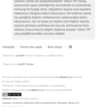
yardımcı olmak için kaydedilmektedir. "Arkeo-TR" mesaj
panosunda uygun gördüğümüz durumlarda ve zamanlarda
herhangi bir başlığı silme, değiştirme, taşıma veya kapatma
hakkımızın olduğunu kabul ediyorsunuz. Bir kullanıcı olarak
her girdiğiniz bilginin veritabanında saklanacağını kabul
ediyorsunuz. Her ne kadar bu bilgiler sizin bilginiz dışında
üçüncü şahıslara verilmeyecek olsa da, herhangi bir hack
saldırısı sonucunda bu bilgiler dağılırsa bundan "Arkeo-TR"
veya phpBB kesinlikle sorumlu değildir.
Anasayfa
Forum ana sayfa
Bize ulaşın
Powered by
phpBB
® Forum Software © phpBB Limited
Türkçe çeviri:
phpBB Türkiye
Bu sitede yayınlanan tüm yazılar aksi belirtilmedikçe
www.
arkeo-tr
.com
üyelerine
ait olup tüm hakları saklıdır.
Telif hakları yasasına göre izinsiz kopyalanamaz ve yayınlanamaz.
İçerikten yararlanılırken
www.
arkeo-tr
.com
adresi kaynak gösterilmelidir.
Arkeo-tr
.com
is licensed under a
Creative Commons Attribution-Noncommercial-No Derivative Works 3.0