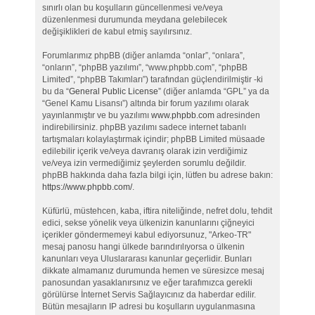
sınırlı olan bu koşulların güncellenmesi ve/veya
düzenlenmesi durumunda meydana gelebilecek
değişiklikleri de kabul etmiş sayılırsınız.
Forumlarımız phpBB (diğer anlamda “onlar”, “onlara”,
“onların”, “phpBB yazılımı”, “www.phpbb.com”, “phpBB
Limited”, “phpBB Takımları”) tarafından güçlendirilmiştir -ki
bu da “
General Public License
” (diğer anlamda “GPL” ya da
“Genel Kamu Lisansı”) altında bir forum yazılımı olarak
yayınlanmıştır ve bu yazılımı
www.phpbb.com
adresinden
indirebilirsiniz. phpBB yazılımı sadece internet tabanlı
tartışmaları kolaylaştırmak içindir; phpBB Limited müsaade
edilebilir içerik ve/veya davranış olarak izin verdiğimiz
ve/veya izin vermediğimiz şeylerden sorumlu değildir.
phpBB hakkında daha fazla bilgi için, lütfen bu adrese bakın:
https://www.phpbb.com/
.
Küfürlü, müstehcen, kaba, iftira niteliğinde, nefret dolu, tehdit
edici, sekse yönelik veya ülkenizin kanunlarını çiğneyici
içerikler göndermemeyi kabul ediyorsunuz, "Arkeo-TR"
mesaj panosu hangi ülkede barındırılıyorsa o ülkenin
kanunları veya Uluslararası kanunlar geçerlidir. Bunları
dikkate almamanız durumunda hemen ve süresizce mesaj
panosundan yasaklanırsınız ve eğer tarafımızca gerekli
görülürse İnternet Servis Sağlayıcınız da haberdar edilir.
Bütün mesajların IP adresi bu koşulların uygulanmasına