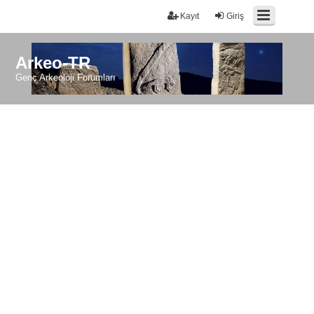
Kayıt
Giriş
Arkeo-TR
Genç Arkeoloji Forumları