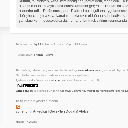
Küfürlü, müstehcen, kaba, iftira niteliğinde, nefret dolu, tehdit edici
ülkenin kanunları veya Uluslararası kanunlar geçerlidir. Bunları dikk
haberdar edilir. Bütün mesajların IP adresi bu koşulların uygulanma
değiştirme, taşıma veya kapatma hakkımızın olduğunu kabul ediyorsunuz.
şahıslara verilmeyecek olsa da, herhangi bir hack saldırısı sonucunda 
Powered by
phpBB
® Forum Software © phpBB Limited
Türkçe çeviri:
phpBB Türkiye
Bu sitede yayınlanan tüm yazılar aksi belirtilmedikçe
www.
arkeo-tr
.com
üyelerine ait olup tüm ha
Telif hakları yasasına göre izinsiz kopyalanamaz ve yayınlanamaz.
İçerikten yararlanılırken
www.
arkeo-tr
.com
adresi kaynak gösterilmelidir.
Arkeo-tr
.com
is licensed under a
Creative Commons Attribution-Noncommercial-No De
İletişim:
info@arkeo-tr.com
sonerium
|
Arkeoloji
|
Göcek'ten Doğal & Atölye
Gizlilik
|
Koşullar