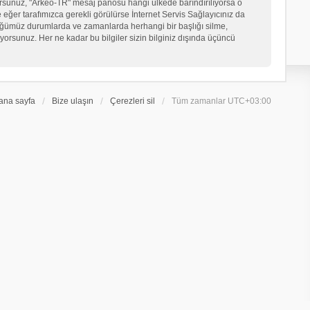
iyorsunuz, "Arkeo-TR" mesaj panosu hangi ülkede barındırılıyorsa o
er tarafımızca gerekli görülürse İnternet Servis Sağlayıcınız da
üğümüz durumlarda ve zamanlarda herhangi bir başlığı silme,
orsunuz. Her ne kadar bu bilgiler sizin bilginiz dışında üçüncü
ana sayfa
Bize ulaşın
Çerezleri sil
Tüm zamanlar
UTC+03:00