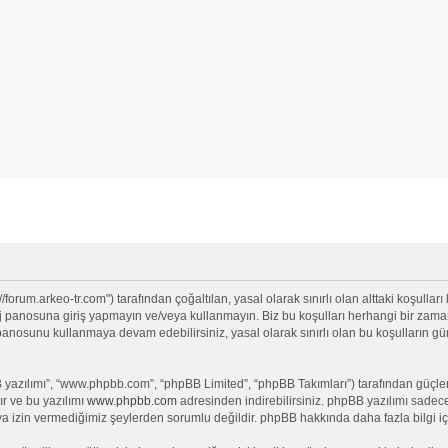
/forum.arkeo-tr.com") tarafından çoğaltılan, yasal olarak sınırlı olan alttaki koşulları
anosuna giriş yapmayın ve/veya kullanmayın. Biz bu koşulları herhangi bir zamanda 
j panosunu kullanmaya devam edebilirsiniz, yasal olarak sınırlı olan bu koşullar
yazılımı”, “www.phpbb.com”, “phpBB Limited”, “phpBB Takımları”) tarafından güçlendi
ır ve bu yazılımı
www.phpbb.com
adresinden indirebilirsiniz. phpBB yazılımı sadece 
ya izin vermediğimiz şeylerden sorumlu değildir. phpBB hakkında daha fazla bilgi iç