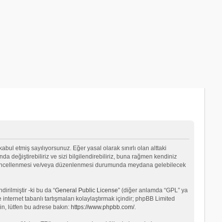
 kabul etmiş sayılıyorsunuz. Eğer yasal olarak sınırlı olan alttaki
değiştirebiliriz ve sizi bilgilendirebiliriz, buna rağmen kendiniz
ın güncellenmesi ve/veya düzenlenmesi durumunda meydana gelebilecek
rilmiştir -ki bu da “
General Public License
” (diğer anlamda “GPL” ya
internet tabanlı tartışmaları kolaylaştırmak içindir; phpBB Limited
in, lütfen bu adrese bakın:
https://www.phpbb.com/
.