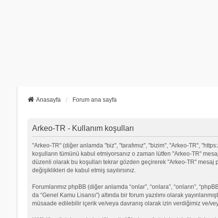
Anasayfa
Forum ana sayfa
Arkeo-TR - Kullanım koşulları
"Arkeo-TR" (diğer anlamda "biz", "tarafımız", "bizim", "Arkeo-TR", "https:/
koşulların tümünü kabul etmiyorsanız o zaman lütfen "Arkeo-TR" mesaj p
düzenli olarak bu koşulları tekrar gözden geçirerek "Arkeo-TR" mesa
değişiklikleri de kabul etmiş sayılırsınız.
Forumlarımız phpBB (diğer anlamda “onlar”, “onlara”, “onların”, “phpBB 
da “Genel Kamu Lisansı”) altında bir forum yazılımı olarak yayınlanmışt
müsaade edilebilir içerik ve/veya davranış olarak izin verdiğimiz ve/ve