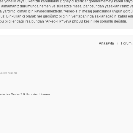
, sekse yönelik veya ülkenizin kanunlarını çiğneyici içerikler göndermemeyi kabul ed
ate almamanız durumunda hemen ve süresizce mesaj panosundan yasaklanırsınız ve eğ
sına yardımcı olmak için kaydedilmektedir. "Arkeo-TR" mesaj panosunda uygun görd
 Bir kullanıcı olarak her girdiğiniz bilginin veritabanında saklanacağını kabul ediy
bu bilgiler dağılırsa bundan "Arkeo-TR" veya phpBB kesinlikle sorumlu değildir.
Anasayfa
Forum 
kları saklıdır.
rivative Works 3.0 Unported License