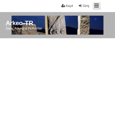
Kayıt
Giriş
Arkeo-TR
Genç Arkeoloji Forumları