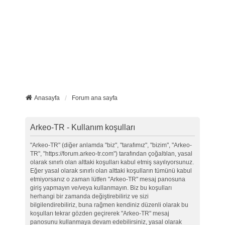
Anasayfa
Forum ana sayfa
Arkeo-TR - Kullanım koşulları
"Arkeo-TR" (diğer anlamda "biz", "tarafımız", "bizim", "Arkeo-
TR", "https://forum.arkeo-tr.com") tarafından çoğaltılan, yasal
olarak sınırlı olan alttaki koşulları kabul etmiş sayılıyorsunuz.
Eğer yasal olarak sınırlı olan alttaki koşulların tümünü kabul
etmiyorsanız o zaman lütfen "Arkeo-TR" mesaj panosuna
giriş yapmayın ve/veya kullanmayın. Biz bu koşulları
herhangi bir zamanda değiştirebiliriz ve sizi
bilgilendirebiliriz, buna rağmen kendiniz düzenli olarak bu
koşulları tekrar gözden geçirerek "Arkeo-TR" mesaj
panosunu kullanmaya devam edebilirsiniz, yasal olarak