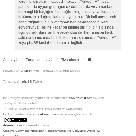
yardımcı olmak için kaydedilmektedir. "Arkeo-TR" mesaj
panosunda uygun gördüğümüz durumlarda ve zamanlarda
herhangi bir başlığı silme, değiştirme, taşıma veya kapatma
hakkımızın olduğunu kabul ediyorsunuz. Bir kullanıcı olarak
her girdiğiniz bilginin veritabanında saklanacağını kabul
ediyorsunuz. Her ne kadar bu bilgiler sizin bilginiz dışında
üçüncü şahıslara verilmeyecek olsa da, herhangi bir hack
saldırısı sonucunda bu bilgiler dağılırsa bundan "Arkeo-TR"
veya phpBB kesinlikle sorumlu değildir.
Anasayfa
Forum ana sayfa
Bize ulaşın
Powered by
phpBB
® Forum Software © phpBB Limited
Türkçe çeviri:
phpBB Türkiye
Bu sitede yayınlanan tüm yazılar aksi belirtilmedikçe
www.
arkeo-tr
.com
üyelerine
ait olup tüm hakları saklıdır.
Telif hakları yasasına göre izinsiz kopyalanamaz ve yayınlanamaz.
İçerikten yararlanılırken
www.
arkeo-tr
.com
adresi kaynak gösterilmelidir.
Arkeo-tr
.com
is licensed under a
Creative Commons Attribution-Noncommercial-No Derivative Works 3.0