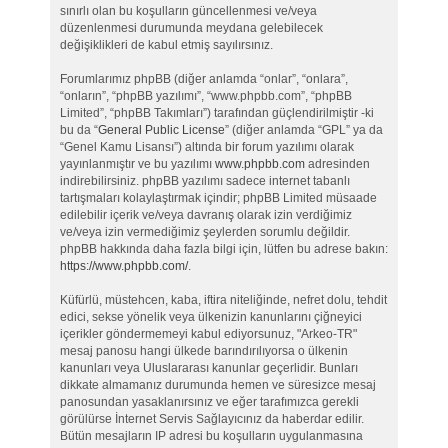
sınırlı olan bu koşulların güncellenmesi ve/veya
düzenlenmesi durumunda meydana gelebilecek
değişiklikleri de kabul etmiş sayılırsınız.
Forumlarımız phpBB (diğer anlamda “onlar”, “onlara”,
“onların”, “phpBB yazılımı”, “www.phpbb.com”, “phpBB
Limited”, “phpBB Takımları”) tarafından güçlendirilmiştir -ki
bu da “
General Public License
” (diğer anlamda “GPL” ya da
“Genel Kamu Lisansı”) altında bir forum yazılımı olarak
yayınlanmıştır ve bu yazılımı
www.phpbb.com
adresinden
indirebilirsiniz. phpBB yazılımı sadece internet tabanlı
tartışmaları kolaylaştırmak içindir; phpBB Limited müsaade
edilebilir içerik ve/veya davranış olarak izin verdiğimiz
ve/veya izin vermediğimiz şeylerden sorumlu değildir.
phpBB hakkında daha fazla bilgi için, lütfen bu adrese bakın:
https://www.phpbb.com/
.
Küfürlü, müstehcen, kaba, iftira niteliğinde, nefret dolu, tehdit
edici, sekse yönelik veya ülkenizin kanunlarını çiğneyici
içerikler göndermemeyi kabul ediyorsunuz, "Arkeo-TR"
mesaj panosu hangi ülkede barındırılıyorsa o ülkenin
kanunları veya Uluslararası kanunlar geçerlidir. Bunları
dikkate almamanız durumunda hemen ve süresizce mesaj
panosundan yasaklanırsınız ve eğer tarafımızca gerekli
görülürse İnternet Servis Sağlayıcınız da haberdar edilir.
Bütün mesajların IP adresi bu koşulların uygulanmasına