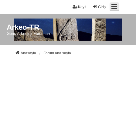
Kayıt
Giriş
Arkeo-TR
Genç Arkeoloji Forumları
Anasayfa
Forum ana sayfa