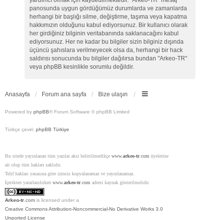
yardımcı olmak için kaydedilmektedir. "Arkeo-TR" mesaj
panosunda uygun gördüğümüz durumlarda ve zamanlarda
herhangi bir başlığı silme, değiştirme, taşıma veya kapatma
hakkımızın olduğunu kabul ediyorsunuz. Bir kullanıcı olarak
her girdiğiniz bilginin veritabanında saklanacağını kabul
ediyorsunuz. Her ne kadar bu bilgiler sizin bilginiz dışında
üçüncü şahıslara verilmeyecek olsa da, herhangi bir hack
saldırısı sonucunda bu bilgiler dağılırsa bundan "Arkeo-TR"
veya phpBB kesinlikle sorumlu değildir.
Anasayfa
Forum ana sayfa
Bize ulaşın
Powered by
phpBB
® Forum Software © phpBB Limited
Türkçe çeviri:
phpBB Türkiye
Bu sitede yayınlanan tüm yazılar aksi belirtilmedikçe
www.
arkeo-tr
.com
üyelerine
ait olup tüm hakları saklıdır.
Telif hakları yasasına göre izinsiz kopyalanamaz ve yayınlanamaz.
İçerikten yararlanılırken
www.
arkeo-tr
.com
adresi kaynak gösterilmelidir.
Arkeo-tr
.com
is licensed under a
Creative Commons Attribution-Noncommercial-No Derivative Works 3.0
Unported License