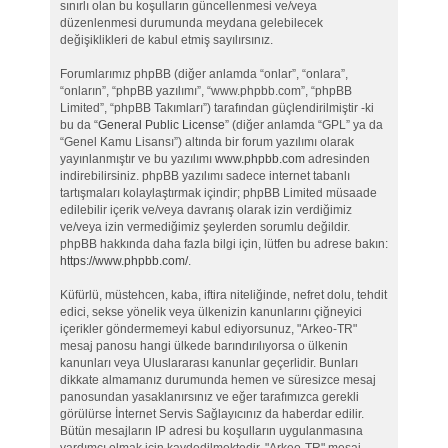
sınırlı olan bu koşulların güncellenmesi ve/veya
düzenlenmesi durumunda meydana gelebilecek
değişiklikleri de kabul etmiş sayılırsınız.
Forumlarımız phpBB (diğer anlamda “onlar”, “onlara”,
“onların”, “phpBB yazılımı”, “www.phpbb.com”, “phpBB
Limited”, “phpBB Takımları”) tarafından güçlendirilmiştir -ki
bu da “
General Public License
” (diğer anlamda “GPL” ya da
“Genel Kamu Lisansı”) altında bir forum yazılımı olarak
yayınlanmıştır ve bu yazılımı
www.phpbb.com
adresinden
indirebilirsiniz. phpBB yazılımı sadece internet tabanlı
tartışmaları kolaylaştırmak içindir; phpBB Limited müsaade
edilebilir içerik ve/veya davranış olarak izin verdiğimiz
ve/veya izin vermediğimiz şeylerden sorumlu değildir.
phpBB hakkında daha fazla bilgi için, lütfen bu adrese bakın:
https://www.phpbb.com/
.
Küfürlü, müstehcen, kaba, iftira niteliğinde, nefret dolu, tehdit
edici, sekse yönelik veya ülkenizin kanunlarını çiğneyici
içerikler göndermemeyi kabul ediyorsunuz, "Arkeo-TR"
mesaj panosu hangi ülkede barındırılıyorsa o ülkenin
kanunları veya Uluslararası kanunlar geçerlidir. Bunları
dikkate almamanız durumunda hemen ve süresizce mesaj
panosundan yasaklanırsınız ve eğer tarafımızca gerekli
görülürse İnternet Servis Sağlayıcınız da haberdar edilir.
Bütün mesajların IP adresi bu koşulların uygulanmasına