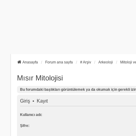
Anasayfa
Forum ana sayfa
# Arşiv
Arkeoloji
Mitoloji v
Mısır Mitolojisi
Bu forumdaki başlıkları görüntülemek ya da okumak için gerekli izinl
Giriş
•
Kayıt
Kullanıcı adı:
Şifre: