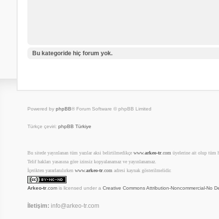
Bu kategoride hiç forum yok.
Powered by
phpBB
® Forum Software © phpBB Limited
Türkçe çeviri:
phpBB Türkiye
Bu sitede yayınlanan tüm yazılar aksi belirtilmedikçe
www.
arkeo-tr
.com
üyelerine ait olup tüm ha
Telif hakları yasasına göre izinsiz kopyalanamaz ve yayınlanamaz.
İçerikten yararlanılırken
www.
arkeo-tr
.com
adresi kaynak gösterilmelidir.
Arkeo-tr
.com
is licensed under a
Creative Commons Attribution-Noncommercial-No De
İletişim:
info@arkeo-tr.com