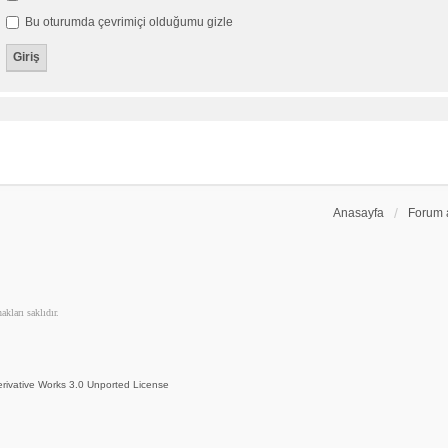
Bu oturumda çevrimiçi olduğumu gizle
Anasayfa
Forum 
kları saklıdır.
rivative Works 3.0 Unported License