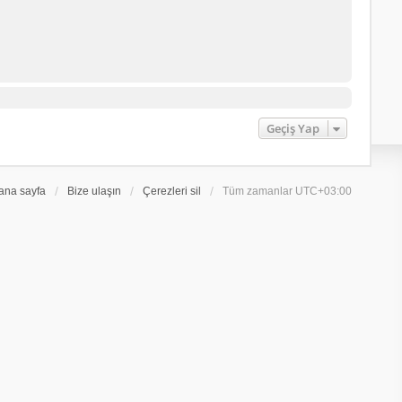
Geçiş Yap
ana sayfa
Bize ulaşın
Çerezleri sil
Tüm zamanlar
UTC+03:00