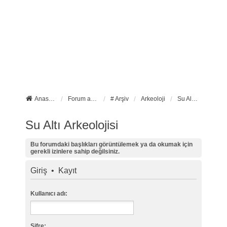
Anasayfa
Forum ana sayfa
# Arşiv
Arkeoloji
Su Altı Arkeolojisi
Su Altı Arkeolojisi
Bu forumdaki başlıkları görüntülemek ya da okumak için
gerekli izinlere sahip değilsiniz.
Giriş
•
Kayıt
Kullanıcı adı:
Şifre: