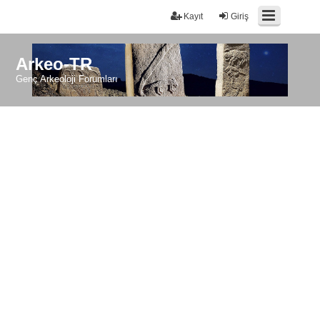
Kayıt
Giriş
Arkeo-TR
Genç Arkeoloji Forumları