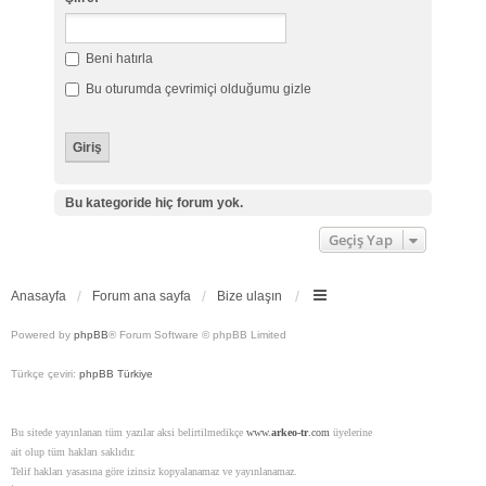
Beni hatırla
Bu oturumda çevrimiçi olduğumu gizle
Bu kategoride hiç forum yok.
Geçiş Yap
Anasayfa
Forum ana sayfa
Bize ulaşın
Powered by
phpBB
® Forum Software © phpBB Limited
Türkçe çeviri:
phpBB Türkiye
Bu sitede yayınlanan tüm yazılar aksi belirtilmedikçe
www.
arkeo-tr
.com
üyelerine
ait olup tüm hakları saklıdır.
Telif hakları yasasına göre izinsiz kopyalanamaz ve yayınlanamaz.