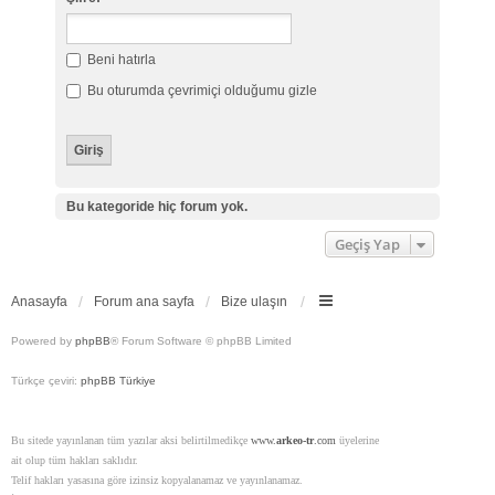
Beni hatırla
Bu oturumda çevrimiçi olduğumu gizle
Bu kategoride hiç forum yok.
Geçiş Yap
Anasayfa
Forum ana sayfa
Bize ulaşın
Powered by
phpBB
® Forum Software © phpBB Limited
Türkçe çeviri:
phpBB Türkiye
Bu sitede yayınlanan tüm yazılar aksi belirtilmedikçe
www.
arkeo-tr
.com
üyelerine
ait olup tüm hakları saklıdır.
Telif hakları yasasına göre izinsiz kopyalanamaz ve yayınlanamaz.