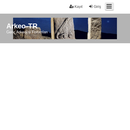
Kayıt
Giriş
Arkeo-TR
Genç Arkeoloji Forumları