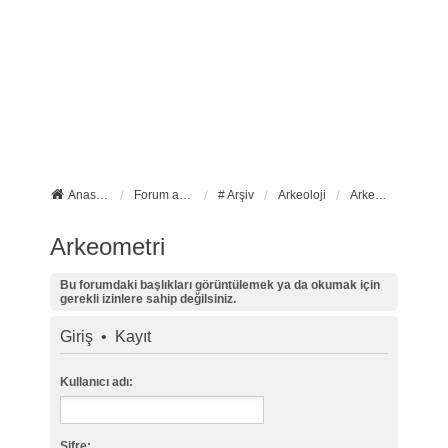
Anasayfa
Forum ana sayfa
# Arşiv
Arkeoloji
Arkeometri
Arkeometri
Bu forumdaki başlıkları görüntülemek ya da okumak için
gerekli izinlere sahip değilsiniz.
Giriş
•
Kayıt
Kullanıcı adı:
Şifre: