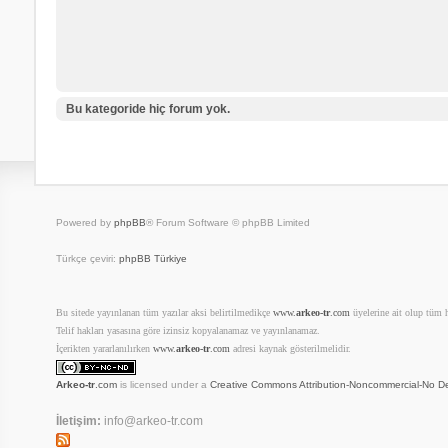
Bu kategoride hiç forum yok.
Powered by
phpBB
® Forum Software © phpBB Limited
Türkçe çeviri:
phpBB Türkiye
Bu sitede yayınlanan tüm yazılar aksi belirtilmedikçe
www.
arkeo-tr
.com
üyelerine ait olup tüm ha
Telif hakları yasasına göre izinsiz kopyalanamaz ve yayınlanamaz.
İçerikten yararlanılırken
www.
arkeo-tr
.com
adresi kaynak gösterilmelidir.
Arkeo-tr
.com
is licensed under a
Creative Commons Attribution-Noncommercial-No De
İletişim:
info@arkeo-tr.com