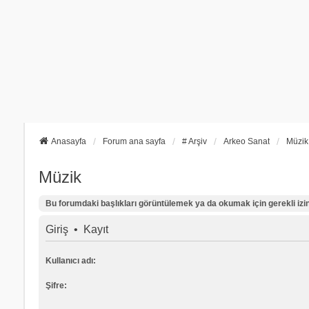
Anasayfa
Forum ana sayfa
# Arşiv
Arkeo Sanat
Müzik
Müzik
Bu forumdaki başlıkları görüntülemek ya da okumak için gerekli izinl
Giriş
•
Kayıt
Kullanıcı adı:
Şifre: