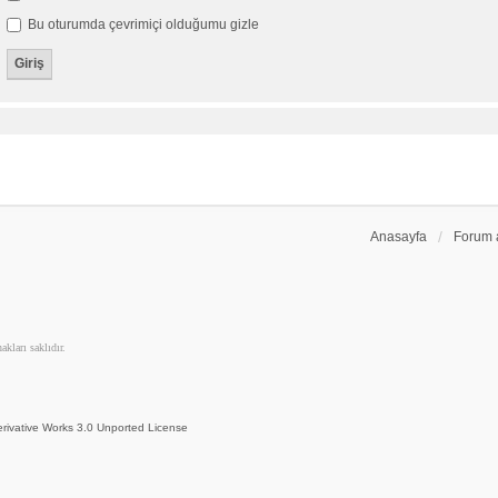
Bu oturumda çevrimiçi olduğumu gizle
Anasayfa
Forum 
kları saklıdır.
rivative Works 3.0 Unported License