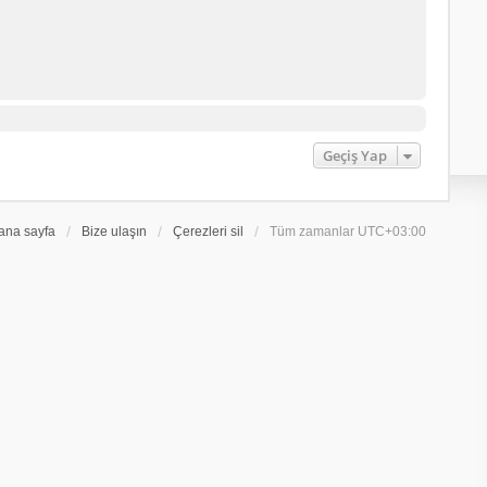
Geçiş Yap
ana sayfa
Bize ulaşın
Çerezleri sil
Tüm zamanlar
UTC+03:00