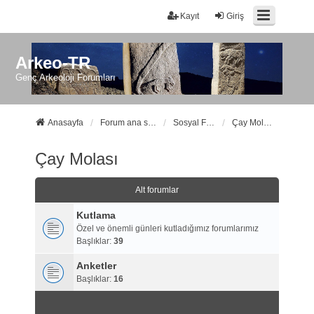
Kayıt
Giriş
Arkeo-TR
Genç Arkeoloji Forumları
Anasayfa
Forum ana sayfa
Sosyal Forumlarımız
Çay Molası
Çay Molası
Alt forumlar
Kutlama
Özel ve önemli günleri kutladığımız forumlarımız
Başlıklar:
39
Anketler
Başlıklar:
16