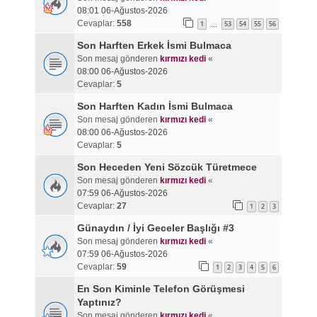
08:01 06-Ağustos-2026
Cevaplar:
558
1
53
54
55
56
…
Son Harften Erkek İsmi Bulmaca
Son mesaj gönderen
kırmızı kedi
«
08:00 06-Ağustos-2026
Cevaplar:
5
Son Harften Kadın İsmi Bulmaca
Son mesaj gönderen
kırmızı kedi
«
08:00 06-Ağustos-2026
Cevaplar:
5
Son Heceden Yeni Sözcük Türetmece
Son mesaj gönderen
kırmızı kedi
«
07:59 06-Ağustos-2026
Cevaplar:
27
1
2
3
Günaydın / İyi Geceler Başlığı #3
Son mesaj gönderen
kırmızı kedi
«
07:59 06-Ağustos-2026
Cevaplar:
59
1
2
3
4
5
6
En Son Kiminle Telefon Görüşmesi
Yaptınız?
Son mesaj gönderen
kırmızı kedi
«