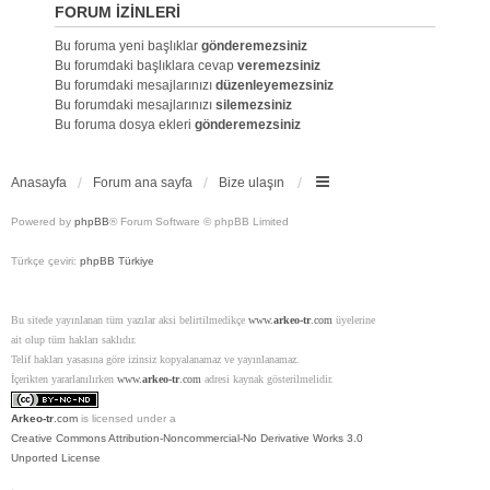
FORUM IZINLERI
Bu foruma yeni başlıklar
gönderemezsiniz
Bu forumdaki başlıklara cevap
veremezsiniz
Bu forumdaki mesajlarınızı
düzenleyemezsiniz
Bu forumdaki mesajlarınızı
silemezsiniz
Bu foruma dosya ekleri
gönderemezsiniz
Anasayfa
Forum ana sayfa
Bize ulaşın
Powered by
phpBB
® Forum Software © phpBB Limited
Türkçe çeviri:
phpBB Türkiye
Bu sitede yayınlanan tüm yazılar aksi belirtilmedikçe
www.
arkeo-tr
.com
üyelerine
ait olup tüm hakları saklıdır.
Telif hakları yasasına göre izinsiz kopyalanamaz ve yayınlanamaz.
İçerikten yararlanılırken
www.
arkeo-tr
.com
adresi kaynak gösterilmelidir.
Arkeo-tr
.com
is licensed under a
Creative Commons Attribution-Noncommercial-No Derivative Works 3.0
Unported License