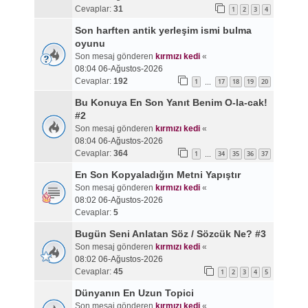
Cevaplar:
31
1
2
3
4
Son harften antik yerleşim ismi bulma
oyunu
Son mesaj gönderen
kırmızı kedi
«
08:04 06-Ağustos-2026
Cevaplar:
192
1
17
18
19
20
…
Bu Konuya En Son Yanıt Benim O-la-cak!
#2
Son mesaj gönderen
kırmızı kedi
«
08:04 06-Ağustos-2026
Cevaplar:
364
1
34
35
36
37
…
En Son Kopyaladığın Metni Yapıştır
Son mesaj gönderen
kırmızı kedi
«
08:02 06-Ağustos-2026
Cevaplar:
5
Bugün Seni Anlatan Söz / Sözcük Ne? #3
Son mesaj gönderen
kırmızı kedi
«
08:02 06-Ağustos-2026
Cevaplar:
45
1
2
3
4
5
Dünyanın En Uzun Topici
Son mesaj gönderen
kırmızı kedi
«