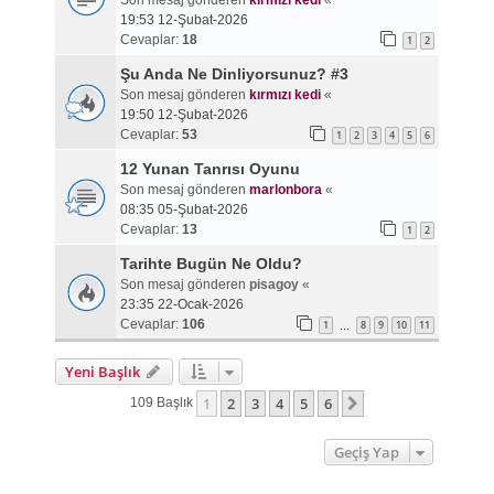
Son mesaj gönderen
kırmızı kedi
«
19:53 12-Şubat-2026
Cevaplar:
18
1
2
Şu Anda Ne Dinliyorsunuz? #3
Son mesaj gönderen
kırmızı kedi
«
19:50 12-Şubat-2026
Cevaplar:
53
1
2
3
4
5
6
12 Yunan Tanrısı Oyunu
Son mesaj gönderen
marlonbora
«
08:35 05-Şubat-2026
Cevaplar:
13
1
2
Tarihte Bugün Ne Oldu?
Son mesaj gönderen
pisagoy
«
23:35 22-Ocak-2026
Cevaplar:
106
1
8
9
10
11
…
Yeni Başlık
1
2
3
4
5
6
Sonraki
109 Başlık
Geçiş Yap