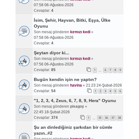
07:58 06-Ağustos-2026
Cevaplar:
4
İsim, Şehir, Hayvan, Bitki, Eşya, Ülke
Oyunu
Son mesaj gönderen
kırmızı kedi
«
07:58 06-Ağustos-2026
Cevaplar:
4
Şeytan diyor ki...
Son mesaj gönderen
kırmızı kedi
«
07:56 06-Ağustos-2026
Cevaplar:
85
1
6
7
8
9
…
Bugün kendin için ne yaptın?
Son mesaj gönderen
havina
«
21:23 24-Şubat-2026
Cevaplar:
54
1
2
3
4
5
6
"1, 2, 3, 4, Zeus, 6, 7, 8, 9, Hera" Oyunu
Son mesaj gönderen
pisagoy
«
22:45 18-Şubat-2026
Cevaplar:
374
1
35
36
37
38
…
Şu an dinlediğiniz şarkıdan bir cümle
yazın..#2