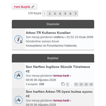
Yeni Başlık
1
2
3
4
5
6
Sonraki
109 Başlık
Duyurular
Arkeo-TR Kullanıcı Kuralları
Son mesaj gönderen
vinifera
«
01:52 15-Ocak-2009
Gönderilme zamanı forum
Anasayfamız ve Forumlarımız Hakkında
Başlıklar
Son Harften İngilizce Sözcük Türetmece
#2
Son mesaj gönderen
kırmızı kedi
«
08:06 06-Ağustos-2026
Cevaplar:
338
1
31
32
33
34
…
Son harften Arkeo-TR üyesi bulma oyunu
#2
Son mesaj gönderen
kırmızı kedi
«
08:05 06-Ağustos-2026