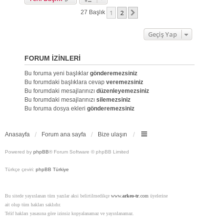
1
2
Sonraki
27 Başlık
Geçiş Yap
FORUM IZINLERI
Bu foruma yeni başlıklar
gönderemezsiniz
Bu forumdaki başlıklara cevap
veremezsiniz
Bu forumdaki mesajlarınızı
düzenleyemezsiniz
Bu forumdaki mesajlarınızı
silemezsiniz
Bu foruma dosya ekleri
gönderemezsiniz
Anasayfa
Forum ana sayfa
Bize ulaşın
Powered by
phpBB
® Forum Software © phpBB Limited
Türkçe çeviri:
phpBB Türkiye
Bu sitede yayınlanan tüm yazılar aksi belirtilmedikçe
www.
arkeo-tr
.com
üyelerine
ait olup tüm hakları saklıdır.
Telif hakları yasasına göre izinsiz kopyalanamaz ve yayınlanamaz.