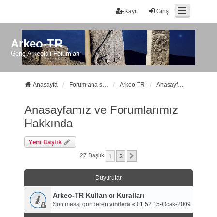
Kayıt
Giriş
Arkeo-TR
Genç Arkeoloji Forumları
Anasayfa
Forum ana sayfa
Arkeo-TR
Anasayfamız ve Forumlarımız Hakkında
Anasayfamız ve Forumlarımız
Hakkında
Yeni Başlık
1
2
Sonraki
27 Başlık
Duyurular
Arkeo-TR Kullanıcı Kuralları
Son mesaj gönderen
vinifera
«
01:52 15-Ocak-2009