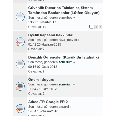
Güvenlik Duvarına Takılanlar, Sistem
Tarafından Banlananlar (Lütfen Okuyun)
Son mesaj gönderen
superboy
«
13:23 10-Mart-2017
Cevaplar:
10
1
2
Üyelik kapsamı hakkında!
Son mesaj gönderen
rüya_mavisi
«
01:42 20-Haziran-2015
Cevaplar:
2
Denizlili Öğrenciler (Küçük Bir İstatistik)
Son mesaj gönderen
sonerium
«
00:16 07-Ocak-2013
Cevaplar:
7
Önemli duyuru!
Son mesaj gönderen
sonerium
«
11:34 25-Ekim-2012
Cevaplar:
2
Arkeo-TR Google PR 2
Son mesaj gönderen
amargi
«
14:34 15-Nisan-2010