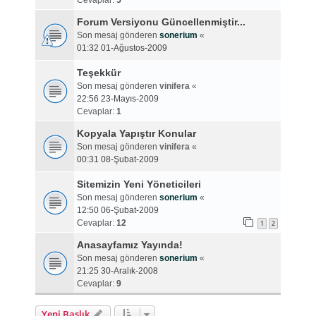
Cevaplar:
5
Forum Versiyonu Güncellenmiştir...
Son mesaj gönderen
sonerium
«
01:32 01-Ağustos-2009
Teşekkür
Son mesaj gönderen
vinifera
«
22:56 23-Mayıs-2009
Cevaplar:
1
Kopyala Yapıştır Konular
Son mesaj gönderen
vinifera
«
00:31 08-Şubat-2009
Sitemizin Yeni Yöneticileri
Son mesaj gönderen
sonerium
«
12:50 06-Şubat-2009
Cevaplar:
12
1
2
Anasayfamız Yayında!
Son mesaj gönderen
sonerium
«
21:25 30-Aralık-2008
Cevaplar:
9
Yeni Başlık