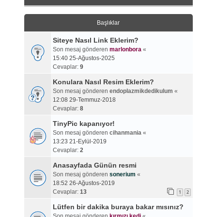
Başlıklar
Siteye Nasıl Link Eklerim?
Son mesaj gönderen
marlonbora
«
15:40 25-Ağustos-2025
Cevaplar:
9
Konulara Nasıl Resim Eklerim?
Son mesaj gönderen
endoplazmikdedikulum
«
12:08 29-Temmuz-2018
Cevaplar:
8
TinyPic kapanıyor!
Son mesaj gönderen
cihanmania
«
13:23 21-Eylül-2019
Cevaplar:
2
Anasayfada Günün resmi
Son mesaj gönderen
sonerium
«
18:52 26-Ağustos-2019
Cevaplar:
13
1
2
Lütfen bir dakika buraya bakar mısınız?
Son mesaj gönderen
kırmızı kedi
«