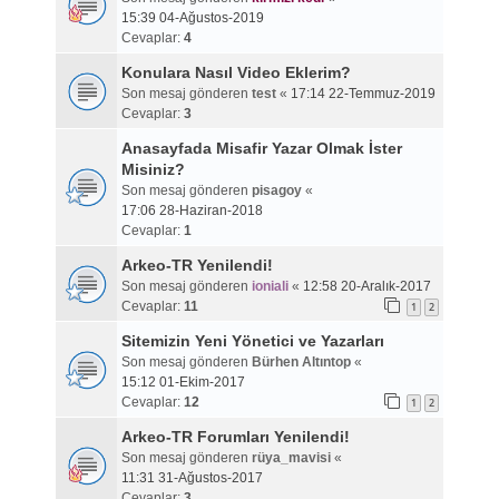
15:39 04-Ağustos-2019
Cevaplar:
4
Konulara Nasıl Video Eklerim?
Son mesaj gönderen
test
«
17:14 22-Temmuz-2019
Cevaplar:
3
Anasayfada Misafir Yazar Olmak İster
Misiniz?
Son mesaj gönderen
pisagoy
«
17:06 28-Haziran-2018
Cevaplar:
1
Arkeo-TR Yenilendi!
Son mesaj gönderen
ioniali
«
12:58 20-Aralık-2017
Cevaplar:
11
1
2
Sitemizin Yeni Yönetici ve Yazarları
Son mesaj gönderen
Bürhen Altıntop
«
15:12 01-Ekim-2017
Cevaplar:
12
1
2
Arkeo-TR Forumları Yenilendi!
Son mesaj gönderen
rüya_mavisi
«
11:31 31-Ağustos-2017
Cevaplar:
3