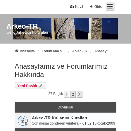
Kayıt
Giriş
Arkeo-TR
Genç Arkeoloji Forumları
Anasayfa
Forum ana sayfa
Arkeo-TR
Anasayfamız ve Forumlarımız Hakkında
Anasayfamız ve Forumlarımız
Hakkında
Yeni Başlık
1
2
Sonraki
27 Başlık
Duyurular
Arkeo-TR Kullanıcı Kuralları
Son mesaj gönderen
vinifera
«
01:52 15-Ocak-2009