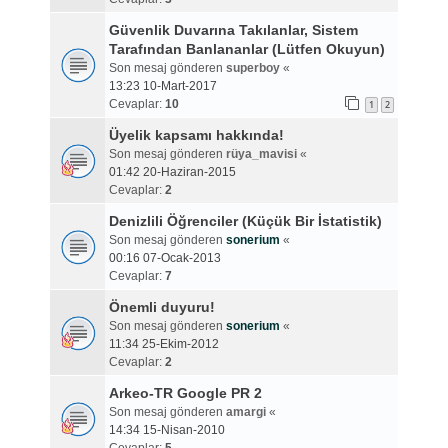
Güvenlik Duvarına Takılanlar, Sistem
Tarafından Banlananlar (Lütfen Okuyun)
Son mesaj gönderen
superboy
«
13:23 10-Mart-2017
Cevaplar:
10
1
2
Üyelik kapsamı hakkında!
Son mesaj gönderen
rüya_mavisi
«
01:42 20-Haziran-2015
Cevaplar:
2
Denizlili Öğrenciler (Küçük Bir İstatistik)
Son mesaj gönderen
sonerium
«
00:16 07-Ocak-2013
Cevaplar:
7
Önemli duyuru!
Son mesaj gönderen
sonerium
«
11:34 25-Ekim-2012
Cevaplar:
2
Arkeo-TR Google PR 2
Son mesaj gönderen
amargi
«
14:34 15-Nisan-2010