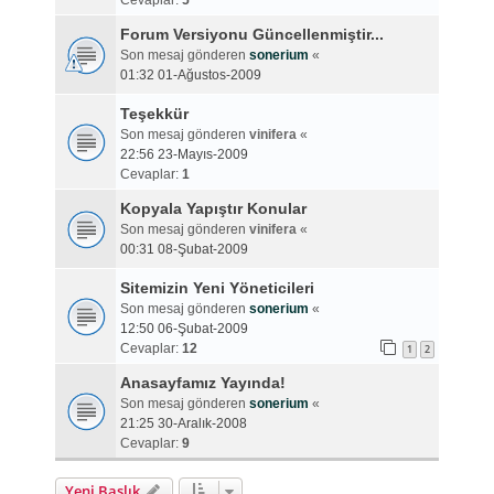
Cevaplar:
5
Forum Versiyonu Güncellenmiştir...
Son mesaj gönderen
sonerium
«
01:32 01-Ağustos-2009
Teşekkür
Son mesaj gönderen
vinifera
«
22:56 23-Mayıs-2009
Cevaplar:
1
Kopyala Yapıştır Konular
Son mesaj gönderen
vinifera
«
00:31 08-Şubat-2009
Sitemizin Yeni Yöneticileri
Son mesaj gönderen
sonerium
«
12:50 06-Şubat-2009
Cevaplar:
12
1
2
Anasayfamız Yayında!
Son mesaj gönderen
sonerium
«
21:25 30-Aralık-2008
Cevaplar:
9
Yeni Başlık