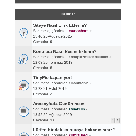
Başlıklar
Siteye Nasıl Link Eklerim?
Son mesaj gönderen
marlonbora
«
15:40 25-Ağustos-2025
Cevaplar:
9
Konulara Nasıl Resim Eklerim?
Son mesaj gönderen
endoplazmikdedikulum
«
12:08 29-Temmuz-2018
Cevaplar:
8
TinyPic kapanıyor!
Son mesaj gönderen
cihanmania
«
13:23 21-Eylül-2019
Cevaplar:
2
Anasayfada Günün resmi
Son mesaj gönderen
sonerium
«
18:52 26-Ağustos-2019
Cevaplar:
13
1
2
Lütfen bir dakika buraya bakar mısınız?
Son mesaj gönderen
kırmızı kedi
«