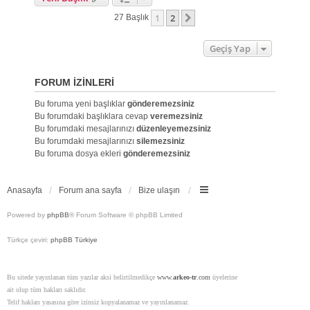
1
2
Sonraki
27 Başlık
Geçiş Yap
FORUM IZINLERI
Bu foruma yeni başlıklar
gönderemezsiniz
Bu forumdaki başlıklara cevap
veremezsiniz
Bu forumdaki mesajlarınızı
düzenleyemezsiniz
Bu forumdaki mesajlarınızı
silemezsiniz
Bu foruma dosya ekleri
gönderemezsiniz
Anasayfa
Forum ana sayfa
Bize ulaşın
Powered by
phpBB
® Forum Software © phpBB Limited
Türkçe çeviri:
phpBB Türkiye
Bu sitede yayınlanan tüm yazılar aksi belirtilmedikçe
www.
arkeo-tr
.com
üyelerine
ait olup tüm hakları saklıdır.
Telif hakları yasasına göre izinsiz kopyalanamaz ve yayınlanamaz.