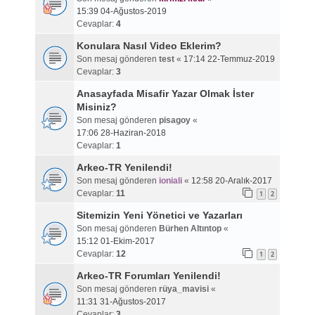
15:39 04-Ağustos-2019
Cevaplar:
4
Konulara Nasıl Video Eklerim?
Son mesaj gönderen
test
«
17:14 22-Temmuz-2019
Cevaplar:
3
Anasayfada Misafir Yazar Olmak İster
Misiniz?
Son mesaj gönderen
pisagoy
«
17:06 28-Haziran-2018
Cevaplar:
1
Arkeo-TR Yenilendi!
Son mesaj gönderen
ioniali
«
12:58 20-Aralık-2017
Cevaplar:
11
1
2
Sitemizin Yeni Yönetici ve Yazarları
Son mesaj gönderen
Bürhen Altıntop
«
15:12 01-Ekim-2017
Cevaplar:
12
1
2
Arkeo-TR Forumları Yenilendi!
Son mesaj gönderen
rüya_mavisi
«
11:31 31-Ağustos-2017
Cevaplar:
3