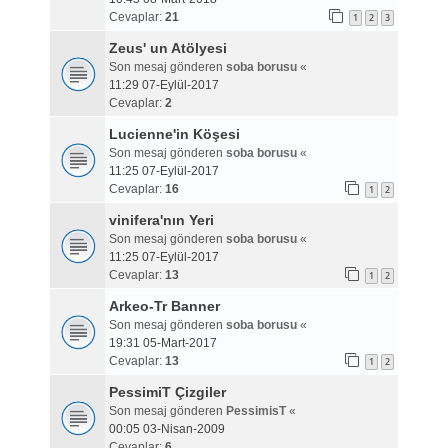
Cevaplar:
21
1
2
3
Zeus' un Atölyesi
Son mesaj gönderen
soba borusu
«
11:29 07-Eylül-2017
Cevaplar:
2
Lucienne'in Köşesi
Son mesaj gönderen
soba borusu
«
11:25 07-Eylül-2017
Cevaplar:
16
1
2
vinifera'nın Yeri
Son mesaj gönderen
soba borusu
«
11:25 07-Eylül-2017
Cevaplar:
13
1
2
Arkeo-Tr Banner
Son mesaj gönderen
soba borusu
«
19:31 05-Mart-2017
Cevaplar:
13
1
2
PessimiT Çizgiler
Son mesaj gönderen
PessimisT
«
00:05 03-Nisan-2009
Cevaplar:
6