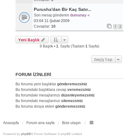
Purusha'dan Bir Kaç Satır...
Son mesaj gönderen
dumanay
«
03:04 11-Şubat-2009
Cevaplar:
10
1
2
Yeni Başlık
9 Başlık •
1
. Sayfa (Toplam
1
Sayfa)
Geçiş Yap
FORUM IZINLERI
Bu foruma yeni başlıklar
gönderemezsiniz
Bu forumdaki başlıklara cevap
veremezsiniz
Bu forumdaki mesajlarınızı
düzenleyemezsiniz
Bu forumdaki mesajlarınızı
silemezsiniz
Bu foruma dosya ekleri
gönderemezsiniz
Anasayfa
Forum ana sayfa
Bize ulaşın
Powered by
phpBB
® Forum Software © phpBB Limited