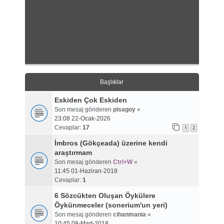
Başlıklar
Eskiden Çok Eskiden
Son mesaj gönderen
pisagoy
«
23:08 22-Ocak-2026
Cevaplar:
17
1
2
İmbros (Gökçeada) üzerine kendi
araştırmam
Son mesaj gönderen
Ctrl+W
«
11:45 01-Haziran-2018
Cevaplar:
1
6 Sözcükten Oluşan Öykülere
Öykünmeceler (sonerium'un yeri)
Son mesaj gönderen
cihanmania
«
10:45 08-Mart-2018