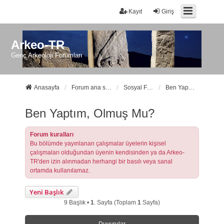
Kayıt
Giriş
Arkeo-TR
Genç Arkeoloji Forumları
Anasayfa
Forum ana sayfa
Sosyal Forumlarımız
Ben Yaptım, Olmuş Mu?
Ben Yaptım, Olmuş Mu?
Forum kuralları
Bu bölümde yayınlanan çalışmalar üyelerin kişisel
çalışmaları olduğundan üyenin kendisinden ya da Arkeo-
TR'den izin alınmadan herhangi bir basılı veya sanal
ortamda kullanılamaz.
Yeni Başlık
9 Başlık •
1
. Sayfa (Toplam
1
Sayfa)