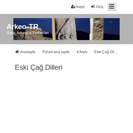
Kayıt
Giriş
Arkeo-TR
Genç Arkeoloji Forumları
Anasayfa
Forum ana sayfa
# Arşiv
Eski Çağ Dilleri
Eski Çağ Dilleri