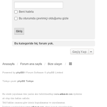
Beni hatırla
Bu oturumda çevrimiçi olduğumu gizle
Bu kategoride hiç forum yok.
Geçiş Yap
Anasayfa
Forum ana sayfa
Bize ulaşın
Powered by
phpBB
® Forum Software © phpBB Limited
Türkçe çeviri:
phpBB Türkiye
Bu sitede yayınlanan tüm yazılar aksi belirtilmedikçe
www.
arkeo-tr
.com
üyelerine
ait olup tüm hakları saklıdır.
Telif hakları yasasına göre izinsiz kopyalanamaz ve yayınlanamaz.
İçerikten yararlanılırken
www.
arkeo-tr
.com
adresi kaynak gösterilmelidir.