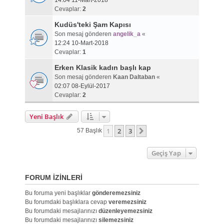
14:04 11-Mart-2018
Cevaplar:
2
Kudüs'teki Şam Kapısı
Son mesaj gönderen
angelik_a
«
12:24 10-Mart-2018
Cevaplar:
1
Erken Klasik kadın başlı kap
Son mesaj gönderen
Kaan Daltaban
«
02:07 08-Eylül-2017
Cevaplar:
2
Yeni Başlık
1
2
3
Sonraki
57 Başlık
Geçiş Yap
FORUM IZINLERI
Bu foruma yeni başlıklar
gönderemezsiniz
Bu forumdaki başlıklara cevap
veremezsiniz
Bu forumdaki mesajlarınızı
düzenleyemezsiniz
Bu forumdaki mesajlarınızı
silemezsiniz