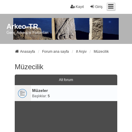
Kayıt
Giriş
Arkeo-TR
Genç Arkeoloji Forumları
Anasayfa
Forum ana sayfa
# Arşiv
Müzecilik
Müzecilik
Alt forum
Müzeler
Başlıklar:
5