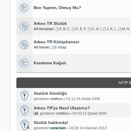
Ben Yaptım, Olmuş Mu?
Arkeo-TR Sözlük
Alt forumlar:
A, B, C
,
D, E, F
,
G, H, I
,
J, K, L
,
M, N,
Arkeo-TR Kütüphanesi
Alt forum:
E-Kitap
Karalama Kağıdı
AKTIF 
Atatürk Günlüğü
gönderen
vinifera
»
01:12 24-Aralık-2008
Arkeo-TR'ye Nasıl Ulaştınız?
gönderen
vinifera
»
00:33 12-Şubat-2009
Sözlük hakkında!
gönderen
sonerium
»
03:28 14-Haziran-2013