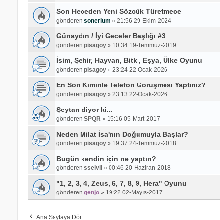
Son Heceden Yeni Sözcük Türetmece
gönderen
sonerium
»
21:56 29-Ekim-2024
Günaydın / İyi Geceler Başlığı #3
gönderen
pisagoy
»
10:34 19-Temmuz-2019
İsim, Şehir, Hayvan, Bitki, Eşya, Ülke Oyunu
gönderen
pisagoy
»
23:24 22-Ocak-2026
En Son Kiminle Telefon Görüşmesi Yaptınız?
gönderen
pisagoy
»
23:13 22-Ocak-2026
Şeytan diyor ki...
gönderen
SPQR
»
15:16 05-Mart-2017
Neden Milat İsa'nın Doğumuyla Başlar?
gönderen
pisagoy
»
19:37 24-Temmuz-2018
Bugün kendin için ne yaptın?
gönderen
sselvii
»
00:46 20-Haziran-2018
"1, 2, 3, 4, Zeus, 6, 7, 8, 9, Hera" Oyunu
gönderen
genjo
»
19:22 02-Mayıs-2017
Ana Sayfaya Dön