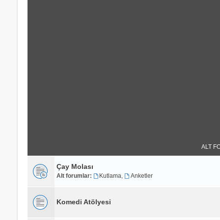
ALT F
Çay Molası
Alt forumlar:
Kutlama
,
Anketler
Komedi Atölyesi