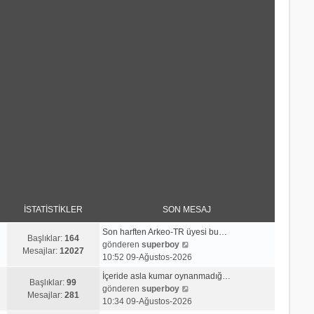
İSTATISTIKLER
SON MESAJ
Son harften Arkeo-TR üyesi bu…
Başlıklar:
164
S
gönderen
superboy
Mesajlar:
12027
o
10:52 09-Ağustos-2026
n
İçeride asla kumar oynanmadığ…
m
Başlıklar:
99
S
gönderen
superboy
e
Mesajlar:
281
o
10:34 09-Ağustos-2026
s
n