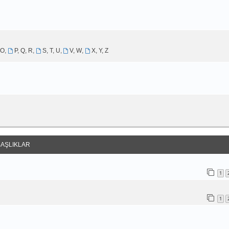
 O
,
P, Q, R
,
S, T, U
,
V, W
,
X, Y, Z
BAŞLIKLAR
1
1