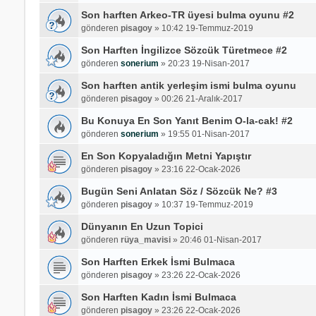
Son harften Arkeo-TR üyesi bulma oyunu #2
gönderen
pisagoy
»
10:42 19-Temmuz-2019
Son Harften İngilizce Sözcük Türetmece #2
gönderen
sonerium
»
20:23 19-Nisan-2017
Son harften antik yerleşim ismi bulma oyunu
gönderen
pisagoy
»
00:26 21-Aralık-2017
Bu Konuya En Son Yanıt Benim O-la-cak! #2
gönderen
sonerium
»
19:55 01-Nisan-2017
En Son Kopyaladığın Metni Yapıştır
gönderen
pisagoy
»
23:16 22-Ocak-2026
Bugün Seni Anlatan Söz / Sözcük Ne? #3
gönderen
pisagoy
»
10:37 19-Temmuz-2019
Dünyanın En Uzun Topici
gönderen
rüya_mavisi
»
20:46 01-Nisan-2017
Son Harften Erkek İsmi Bulmaca
gönderen
pisagoy
»
23:26 22-Ocak-2026
Son Harften Kadın İsmi Bulmaca
gönderen
pisagoy
»
23:26 22-Ocak-2026