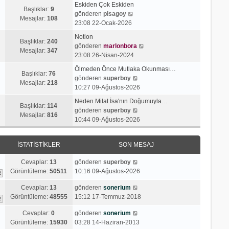
a
Eskiden Çok Eskiden
m
Başlıklar:
9
S
j
gönderen
pisagoy
e
Mesajlar:
108
o
ı
23:08 22-Ocak-2026
s
n
g
a
Notion
m
ö
Başlıklar:
240
j
S
gönderen
marlonbora
e
r
Mesajlar:
347
ı
o
23:08 26-Nisan-2024
s
ü
g
n
a
n
Ölmeden Önce Mutlaka Okunması…
ö
m
Başlıklar:
76
j
t
S
gönderen
superboy
r
e
Mesajlar:
218
ı
ü
o
10:27 09-Ağustos-2026
ü
s
g
l
n
n
a
Neden Milat İsa'nın Doğumuyla…
ö
e
m
Başlıklar:
114
t
S
j
gönderen
superboy
r
e
Mesajlar:
816
ü
o
ı
10:44 09-Ağustos-2026
ü
s
l
n
g
n
a
e
m
ö
t
j
İSTATISTIKLER
SON MESAJ
e
r
ü
ı
s
ü
l
g
Cevaplar:
13
gönderen
superboy
a
n
e
ö
Görüntüleme:
50511
10:16 09-Ağustos-2026
2
j
t
r
ı
ü
Cevaplar:
13
gönderen
sonerium
ü
g
l
Görüntüleme:
48555
15:12 17-Temmuz-2018
n
2
ö
e
t
r
Cevaplar:
0
gönderen
sonerium
ü
ü
Görüntüleme:
15930
03:28 14-Haziran-2013
l