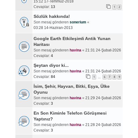
15:12 17-Temmuz-2018
Cevaplar:
13
1
2
Sözlük hakkında!
Son mesaj gönderen
sonerium
«
03:28 14-Haziran-2013
Google Earth Etkileşimli Antik Yunan
Haritası
Son mesaj gönderen
havina
«
21:31 24-Şubat-2026
Cevaplar:
4
Şeytan diyor ki...
Son mesaj gönderen
havina
«
21:31 24-Şubat-2026
Cevaplar:
84
1
6
7
8
9
…
İsim, Şehir, Hayvan, Bitki, Eşya, Ülke
Oyunu
Son mesaj gönderen
havina
«
21:29 24-Şubat-2026
Cevaplar:
3
En Son Kiminle Telefon Görüşmesi
Yaptınız?
Son mesaj gönderen
havina
«
21:28 24-Şubat-2026
Cevaplar:
3