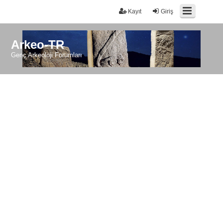
Kayıt
Giriş
Arkeo-TR
Genç Arkeoloji Forumları