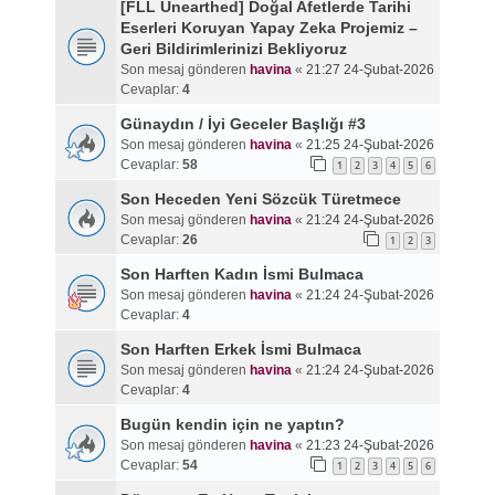
[FLL Unearthed] Doğal Afetlerde Tarihi
Eserleri Koruyan Yapay Zeka Projemiz –
Geri Bildirimlerinizi Bekliyoruz
Son mesaj gönderen
havina
«
21:27 24-Şubat-2026
Cevaplar:
4
Günaydın / İyi Geceler Başlığı #3
Son mesaj gönderen
havina
«
21:25 24-Şubat-2026
Cevaplar:
58
1
2
3
4
5
6
Son Heceden Yeni Sözcük Türetmece
Son mesaj gönderen
havina
«
21:24 24-Şubat-2026
Cevaplar:
26
1
2
3
Son Harften Kadın İsmi Bulmaca
Son mesaj gönderen
havina
«
21:24 24-Şubat-2026
Cevaplar:
4
Son Harften Erkek İsmi Bulmaca
Son mesaj gönderen
havina
«
21:24 24-Şubat-2026
Cevaplar:
4
Bugün kendin için ne yaptın?
Son mesaj gönderen
havina
«
21:23 24-Şubat-2026
Cevaplar:
54
1
2
3
4
5
6