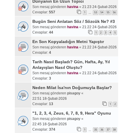
Dünyanın En Uzun Topici
Son mesaj gönderen
havina
«
21:23 24-Şubat-2026
Cevaplar:
557
1
53
54
55
56
…
Bugün Seni Anlatan Söz / Sözcük Ne? #3
Son mesaj gönderen
havina
«
21:22 24-Şubat-2026
Cevaplar:
44
1
2
3
4
5
En Son Kopyaladığın Metni Yapıştır
Son mesaj gönderen
havina
«
21:22 24-Şubat-2026
Cevaplar:
4
Tarih Nasıl Başladı? Gün, Hafta, Ay, Yıl
Anlayışları Nasıl Oluştu?
Son mesaj gönderen
havina
«
21:22 24-Şubat-2026
Cevaplar:
3
Neden Milat İsa'nın Doğumuyla Başlar?
Son mesaj gönderen
pisagoy
«
22:51 18-Şubat-2026
Cevaplar:
13
1
2
"1, 2, 3, 4, Zeus, 6, 7, 8, 9, Hera" Oyunu
Son mesaj gönderen
pisagoy
«
22:45 18-Şubat-2026
Cevaplar:
374
1
35
36
37
38
…