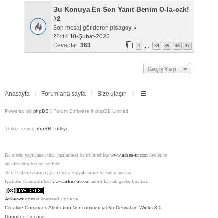
Bu Konuya En Son Yanıt Benim O-la-cak!
#2
Son mesaj gönderen
pisagoy
«
22:44 18-Şubat-2026
Cevaplar:
363
1
34
35
36
37
…
Geçiş Yap
Anasayfa
Forum ana sayfa
Bize ulaşın
Powered by
phpBB
® Forum Software © phpBB Limited
Türkçe çeviri:
phpBB Türkiye
Bu sitede yayınlanan tüm yazılar aksi belirtilmedikçe
www.
arkeo-tr
.com
üyelerine
ait olup tüm hakları saklıdır.
Telif hakları yasasına göre izinsiz kopyalanamaz ve yayınlanamaz.
İçerikten yararlanılırken
www.
arkeo-tr
.com
adresi kaynak gösterilmelidir.
Arkeo-tr
.com
is licensed under a
Creative Commons Attribution-Noncommercial-No Derivative Works 3.0
Unported License