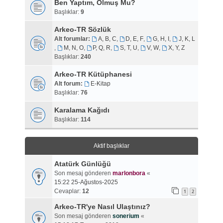
Ben Yaptım, Olmuş Mu?
Başlıklar:
9
Arkeo-TR Sözlük
Alt forumlar:
A, B, C
,
D, E, F
,
G, H, I
,
J, K, L
,
M, N, O
,
P, Q, R
,
S, T, U
,
V, W
,
X, Y, Z
Başlıklar:
240
Arkeo-TR Kütüphanesi
Alt forum:
E-Kitap
Başlıklar:
76
Karalama Kağıdı
Başlıklar:
114
Aktif başlıklar
Atatürk Günlüğü
Son mesaj gönderen
marlonbora
«
15:22 25-Ağustos-2025
Cevaplar:
12
1
2
Arkeo-TR'ye Nasıl Ulaştınız?
Son mesaj gönderen
sonerium
«