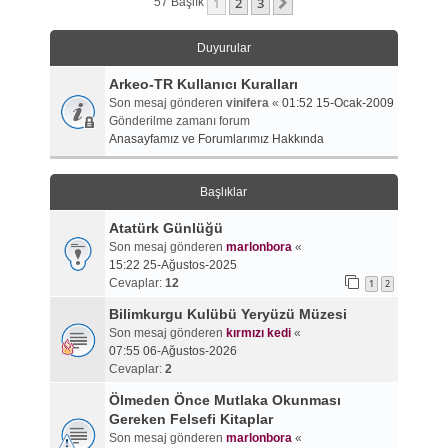
1
2
3
Sonraki
57 Başlık
Duyurular
Arkeo-TR Kullanıcı Kuralları
Son mesaj gönderen
vinifera
«
01:52 15-Ocak-2009
Gönderilme zamanı forum
Anasayfamız ve Forumlarımız Hakkında
Başlıklar
Atatürk Günlüğü
Son mesaj gönderen
marlonbora
«
15:22 25-Ağustos-2025
Cevaplar:
12
1
2
Bilimkurgu Kulübü Yeryüzü Müzesi
Son mesaj gönderen
kırmızı kedi
«
07:55 06-Ağustos-2026
Cevaplar:
2
Ölmeden Önce Mutlaka Okunması
Gereken Felsefi Kitaplar
Son mesaj gönderen
marlonbora
«