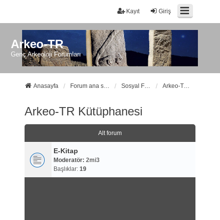
Kayıt
Giriş
Arkeo-TR
Genç Arkeoloji Forumları
Anasayfa
Forum ana sayfa
Sosyal Forumlarımız
Arkeo-TR Kütüphanesi
Arkeo-TR Kütüphanesi
Alt forum
E-Kitap
Moderatör:
2mi3
Başlıklar:
19