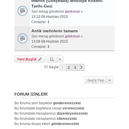
İmbros (Gökçeada) Mitolojik Kökeni-
Tarihi-Gezi
Son mesaj gönderen
jpinkman
«
13:10 08-Haziran-2015
Cevaplar:
1
Antik metinlerin tamamı
Son mesaj gönderen
jpinkman
«
13:09 08-Haziran-2015
Cevaplar:
1
Yeni Başlık
1
2
3
Sonraki
57 Başlık
Geçiş Yap
FORUM IZINLERI
Bu foruma yeni başlıklar
gönderemezsiniz
Bu forumdaki başlıklara cevap
veremezsiniz
Bu forumdaki mesajlarınızı
düzenleyemezsiniz
Bu forumdaki mesajlarınızı
silemezsiniz
Bu foruma dosya ekleri
gönderemezsiniz