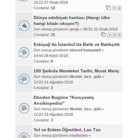
20:22 07-Ocak-2026
Cevaplar:
10
1
2
Dünya edebiyatı haritası (Hangi ülke
hangi kitabı okuyor?)
Son mesaj gönderen
genjo
«
00:51 31-Ocak-2019
Cevaplar:
25
1
2
3
Eskiçağ’da İstanbul’da Balık ve Balıkçılık
Son mesaj gönderen
obsesif kompulsif
«
19:44 28-Eylül-2018
Cevaplar:
6
100 Şarkıda Memleket Tarihi, Murat Meriç
Son mesaj gönderen
fikretin_ince_gülü
«
12:03 14-Ağustos-2018
Cevaplar:
3
Dünden Bugüne "Kuruyemiş
Ansiklopedisi"
Son mesaj gönderen
fikretin_ince_gülü
«
12:03 14-Ağustos-2018
Cevaplar:
3
Yol ve Erdem Öğretileri, Lao Tzu
Son mesaj gönderen
khalkedon
«